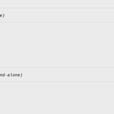
e)
nd-alone)