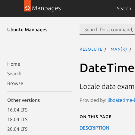
Manpages
Search
Ubuntu Manpages
resolute
man(3)
DateTime:
Home
Search
Browse
Locale data exampl
Provided by:
libdatetime-l
Other versions
16.04 LTS
On this page
18.04 LTS
DESCRIPTION
20.04 LTS