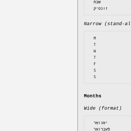
  שבת

Narrow (stand-al
  M

  T

  W

  T

  F

  S

Months
Wide (format)
  יאַנואַר

  פֿעברואַר
