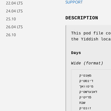
SUPPORT
22.04 LTS
24.04 LTS
DESCRIPTION
25.10
26.04 LTS
This pod file co
26.10
the Yiddish loca
Days
Wide (format)
  מאָנטיק

  דינסטיק

  מיטוואך

  דאנערשטיק

  פֿרײַטיק

  שבת
