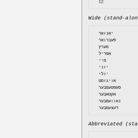
Wide (stand-alon
  יאַנואַר

  פֿעברואַר

  מערץ

  אַפּריל

  מיי

  יוני

  יולי

  אויגוסט

  סעפּטעמבער

  אקטאבער

  נאוועמבער

Abbreviated (sta