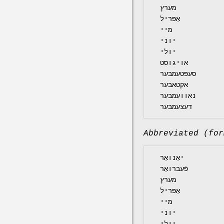
  מערץ

  אַפּריל

  מיי

  יוני

  יולי

  אויגוסט

  סעפּטעמבער

  אקטאבער

  נאוועמבער

Abbreviated (for
  יאַנואַר

  פֿעברואַר

  מערץ

  אַפּריל

  מיי

  יוני

  יולי
