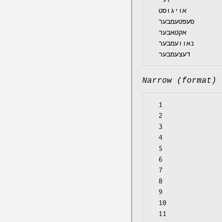
  אויגוסט

  סעפּטעמבער

  אקטאבער

  נאוועמבער

Narrow (format)
  1

  2

  3

  4

  5

  6

  7

  8

  9

  10

  11
