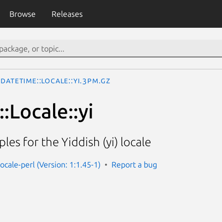
Browse
Releases
DateTime::Locale::yi.3pm.gz
:Locale::yi
es for the Yiddish (yi) locale
ocale-perl (Version: 1:1.45-1)
Report a bug