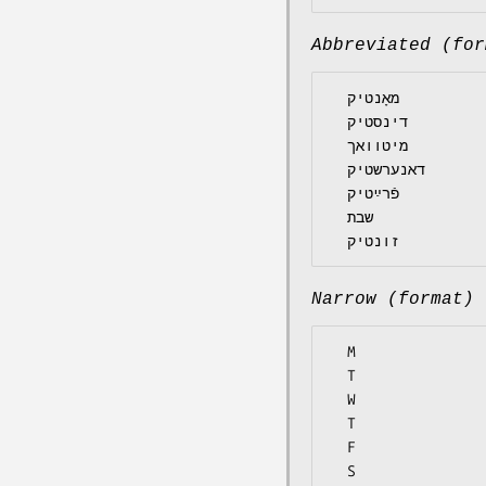
Abbreviated (for
  מאָנטיק

  דינסטיק

  מיטוואך

  דאנערשטיק

  פֿרײַטיק

  שבת

Narrow (format)
  M

  T

  W

  T

  F

  S
