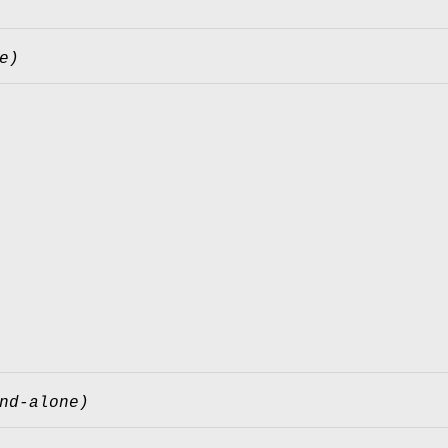
e)
nd-alone)