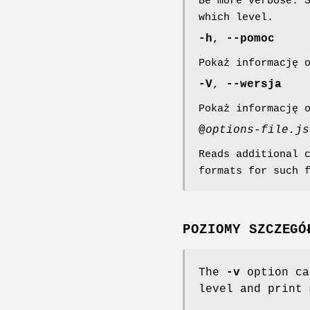
Be more verbose. 
which level.
-h
,
--pomoc
Pokaż informację 
-V
,
--wersja
Pokaż informację 
@
options-file.js
Reads additional 
formats for such 
POZIOMY SZCZEGÓ
The
-v
option ca
level and print 