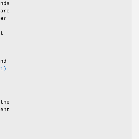
inds
 are
ter
nt
and
(1)
 the
ment