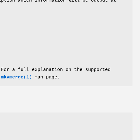
iption which information will be output at
 For a full explanation on the supported
e
mkvmerge
(1)
man page.