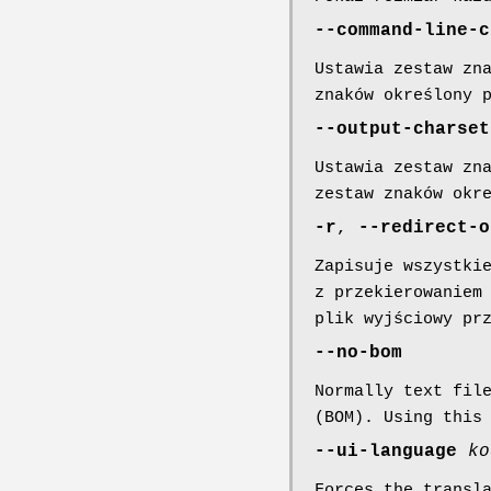
--command-line-c
Ustawia zestaw zn
znaków określony 
--output-charset
Ustawia zestaw zn
zestaw znaków okr
-r
,
--redirect-o
Zapisuje wszystki
z przekierowaniem
plik wyjściowy pr
--no-bom
Normally text fil
(BOM). Using this
--ui-language
ko
Forces the transl