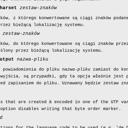
harset
zestaw-znaków
aków, z którego konwertowane są ciągi znaków podan
przez bieżącą lokalizację systemu.
zestaw-znaków
aków, do którego konwertowane są ciągi znaków prze
eślony przez bieżącą lokalizację systemu.
utput
nazwa-pliku
e powiadomienia do pliku
nazwa-pliku
zamiast do kon
 wyjścia, są przypadki, gdy ta opcja właśnie jest 
zed zapisaniem do pliku. Uznawany będzie zestaw z
es that are created & encoded in one of the UTF va
 option disables writing that byte order marker.
d
ations for the language
code
to be used (e.g. 'de_D