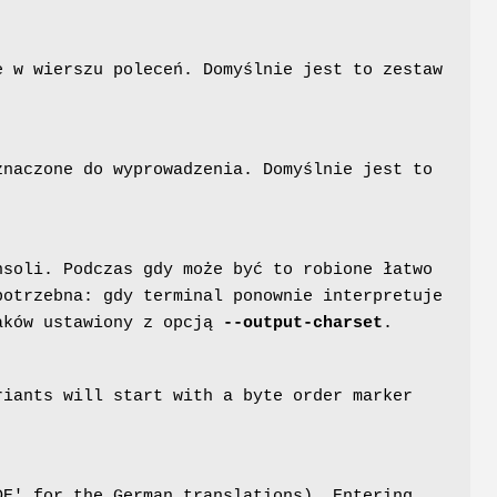
e w wierszu poleceń. Domyślnie jest to zestaw
znaczone do wyprowadzenia. Domyślnie jest to
soli. Podczas gdy może być to robione łatwo
potrzebna: gdy terminal ponownie interpretuje
naków ustawiony z opcją
--output-charset
.
riants will start with a byte order marker
E' for the German translations). Entering