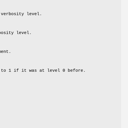
 verbosity level.
bosity level.
ment.
 to 1 if it was at level 0 before.