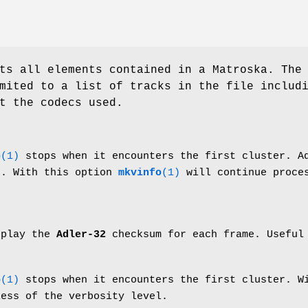
ts all elements contained in a Matroska. The
mited to a list of tracks in the file includ
t the codecs used.
o
(1)
stops when it encounters the first cluster. Ad
s. With this option
mkvinfo
(1)
will continue proces
.
splay the
Adler-32
checksum for each frame. Useful 
o
(1)
stops when it encounters the first cluster. W
less of the verbosity level.