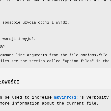
See the section about verbosity levels for a descr
o sposobie użycia opcji i wyjdź.
o wersji i wyjdź.
on
command line arguments from the file
options-file
.
files see the section called "Option files" in th
ŁOWOŚCI
n be used to increase
mkvinfo
(1)
's verbosity
more information about the current file.