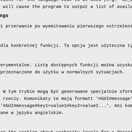
e
will cause the program to output a list of avail
ngs
wi przerwanie po wyemitowaniu pierwszego ostrzeżen
 dla konkretnej funkcji. Ta opcja jest użyteczna t
perymentalne. Listę dostępnych funkcji można uzys
 przeznaczone do użytku w normalnych sytuacjach.
W tym trybie mogą być generowane specjalnie sform
e rzeczy. Komunikaty te mają formatt '#GUI#message
 '#GUI#message#key1=value1#key2=value2...'. Ani ko
lane w języku angielskim.