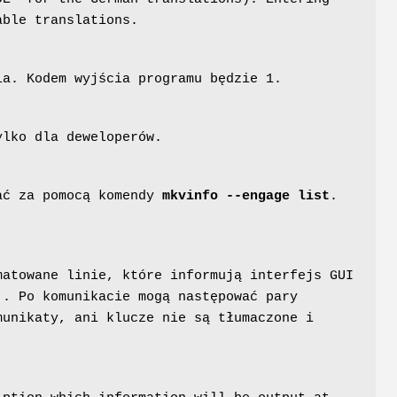
able translations.
ia. Kodem wyjścia programu będzie 1.
ylko dla deweloperów.
kać za pomocą komendy
mkvinfo --engage list
.
atowane linie, które informują interfejs GUI
'. Po komunikacie mogą następować pary
munikaty, ani klucze nie są tłumaczone i