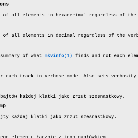
ons
s of all elements in hexadecimal regardless of the
s of all elements in decimal regardless of the ver
 summary of what
mkvinfo
(1)
finds and not each ele
or each track in verbose mode. Also sets verbosity
 bajtów każdej klatki jako zrzut szesnastkowy.
mp
ajty każdej klatki jako zrzut szesnastkowy.
dego elementu łacznie z jego nagłówkiem.