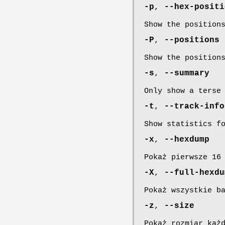
-p
,
--hex-positi
Show the position
-P
,
--positions
Show the position
-s
,
--summary
Only show a terse
-t
,
--track-info
Show statistics f
-x
,
--hexdump
Pokaż pierwsze 16
-X
,
--full-hexdu
Pokaż wszystkie b
-z
,
--size
Pokaż rozmiar każ