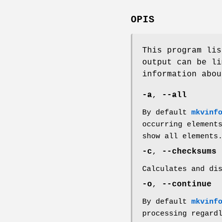
OPIS
This program lis
output can be li
information abou
-a
,
--all
By default
mkvinf
occurring element
show all elements
-c
,
--checksums
Calculates and di
-o
,
--continue
By default
mkvinf
processing regard