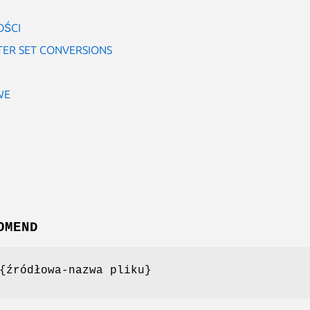
OŚCI
TER SET CONVERSIONS
WE
OMEND
{źródłowa-nazwa pliku}