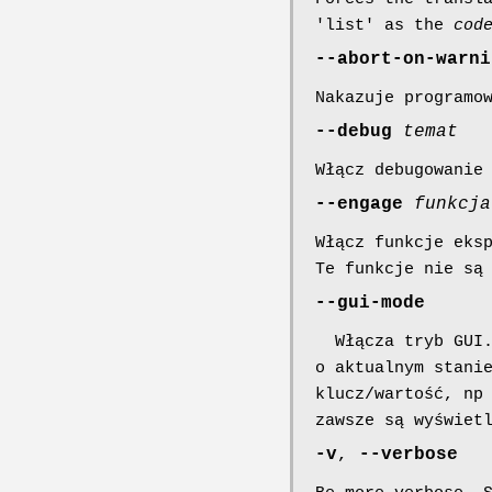
'list' as the
cod
--abort-on-warni
Nakazuje programo
--debug
temat
Włącz debugowanie
--engage
funkcja
Włącz funkcje eks
Te funkcje nie są
--gui-mode
Włącza tryb GUI. 
o aktualnym stani
klucz/wartość, np
zawsze są wyświet
-v
,
--verbose