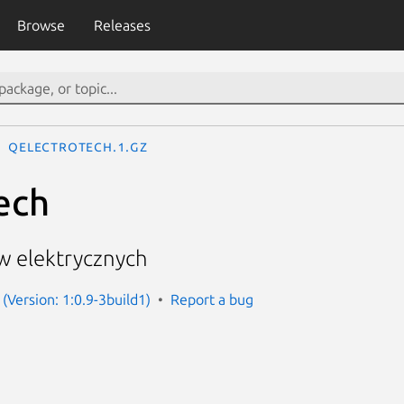
Browse
Releases
qelectrotech.1.gz
ech
w elektrycznych
(Version: 1:0.9-3build1)
Report a bug