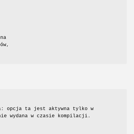
i
e
żna
tów,
a: opcja ta jest aktywna tylko w
nie wydana w czasie kompilacji.