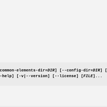
common-elements-dir=
DIR
]
[--config-dir=
DIR
]
-help]
[-v|
--version]
[--license]
[
FILE
]...