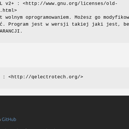
L v2+ : <http://www.gnu.org/licenses/old-
.html>
t wolnym oprogramowaniem. Możesz go modyfiko
ć. Program jest w wersji takiej jaki jest, b
ARANCJI.
 : <http://qelectrotech.org/>
n
GitHub