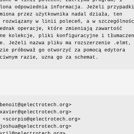
ione w linii poleceń, zatrzyma program, i
lona odpowiednia informacja. Jeżeli przypadk
miona przez użytkownika nadal działa, ten
 rozwiązany w linii poleceń, a w szczególnoś
ednak operacje, które zmieniają zawartość
ne kolekcje, pliki konfiguracyjne i tłumacze
e. Jeżeli nazwa pliku ma rozszerzenie .elmt,
zie próbował go otworzyć za pomocą edytora
ciwnym razie, uzna go za schemat.
benoit@qelectrotech.org>
xavier@qelectrotech.org>
 <scorpio@qelectrotech.org>
joshua@qelectrotech.org>
yril@qelectrotech.org>