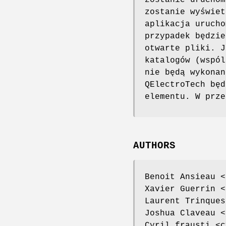
zostanie uruchom
zostanie wyświet
aplikacja urucho
przypadek będzie
otwarte pliki. J
katalogów (wspól
nie będą wykonan
QElectroTech będ
elementu. W prze
AUTHORS
Benoit Ansieau <
Xavier Guerrin <
Laurent Trinques
Joshua Claveau <
Cyril.frausti <c