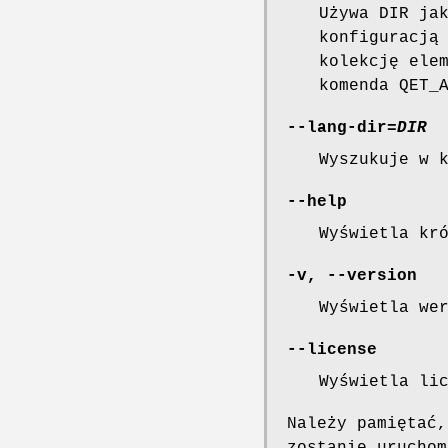
Używa DIR ja
konfiguracją
kolekcję ele
komenda QET_
--lang-dir
=
DIR
Wyszukuje w 
--help
Wyświetla kr
-v
,
--version
Wyświetla we
--license
Wyświetla li
Należy pamiętać,