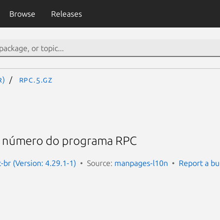
Browse
Releases
R)
rpc.5.gz
o número do programa RPC
br (Version: 4.29.1-1)
Source:
manpages-l10n
Report a b