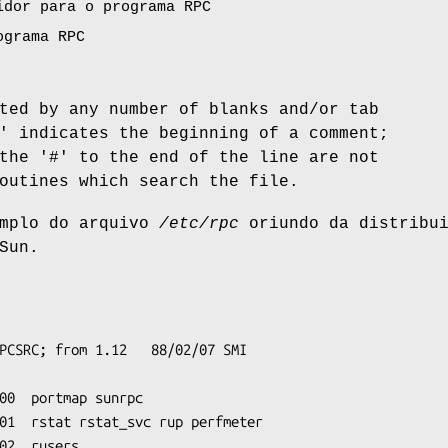
idor para o programa RPC
ograma RPC
ted by any number of blanks and/or tab
' indicates the beginning of a comment;
the '#' to the end of the line are not
outines which search the file.
emplo do arquivo
/etc/rpc
oriundo da distribui
Sun.
PCSRC; from 1.12   88/02/07 SMI

00  portmap sunrpc

01  rstat rstat_svc rup perfmeter

02  rusers
