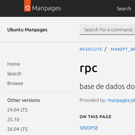
Manpages
Search
Ubuntu Manpages
resolute
man(pt_B
rpc
Home
Search
Browse
base de dados d
Provided by:
manpages-pt-
Other versions
24.04 LTS
On this page
25.10
SINOPSE
26.04 LTS