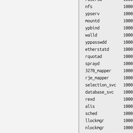
nfs             1000
ypserv          1000
mountd          1000
ypbind          10000
walld           1000
yppasswdd       1000
etherstatd      1000
rquotad         1000
sprayd          1000
3270_mapper     10001
rje_mapper      10001
selection_svc   1000
database_svc    10001
rexd            1000
alis            10001
sched           10001
llockmgr        10002
nlockmgr        10002