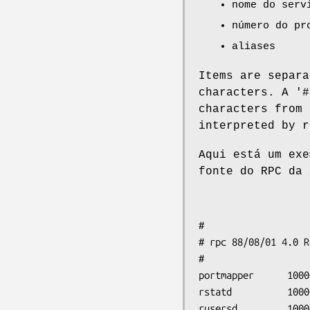
nome do serv
número do pr
aliases
Items are separa
characters. A '#
characters from 
interpreted by r
Aqui está um ex
fonte do RPC da 
#

# rpc 88/08/01 4.0 R
#

portmapper      1000
rstatd          1000
rusersd         1000