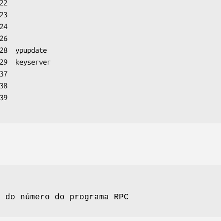
2

3

4

6

28  ypupdate

29  keyserver

7

8

s do número do programa RPC