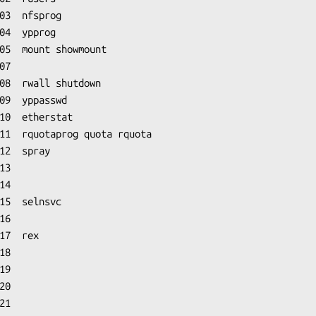
03  nfsprog

04  ypprog

05  mount showmount

7

08  rwall shutdown

09  yppasswd

10  etherstat

11  rquotaprog quota rquota

12  spray

3

4

15  selnsvc

6

17  rex

8

9

0

1
