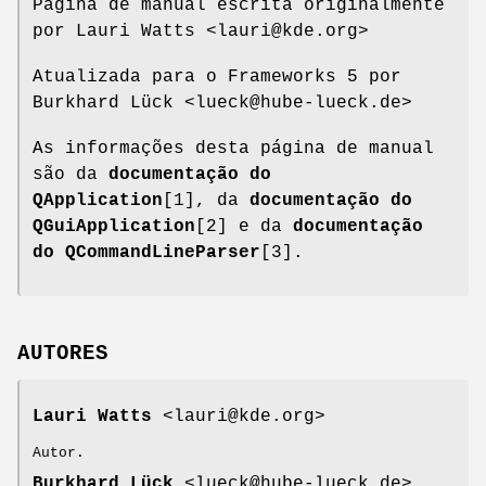
Página de manual escrita originalmente
por Lauri Watts <lauri@kde.org>
Atualizada para o Frameworks 5 por
Burkhard Lück <lueck@hube-lueck.de>
As informações desta página de manual
são da
documentação do
QApplication
[1], da
documentação do
QGuiApplication
[2] e da
documentação
do QCommandLineParser
[3].
AUTORES
Lauri Watts
<lauri@kde.org>
Autor.
Burkhard Lück
<lueck@hube-lueck.de>