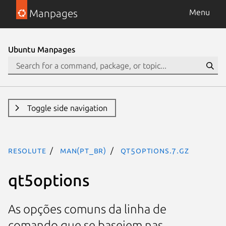
Manpages
Menu
Ubuntu Manpages
Toggle side navigation
resolute
man(pt_BR)
qt5options.7.gz
qt5options
As opções comuns da linha de
comando que se baseiem nas