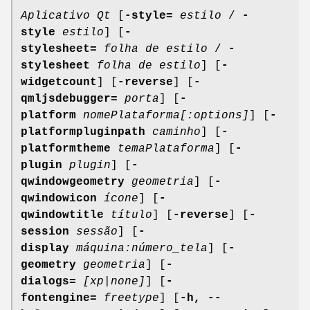
Aplicativo Qt
[
-style=
estilo
/
-
style
estilo
] [
-
stylesheet=
folha de estilo
/
-
stylesheet
folha de estilo
] [
-
widgetcount
] [
-reverse
] [
-
qmljsdebugger=
porta
] [
-
platform
nomePlataforma[:options]
] [
-
platformpluginpath
caminho
] [
-
platformtheme
temaPlataforma
] [
-
plugin
plugin
] [
-
qwindowgeometry
geometria
] [
-
qwindowicon
ícone
] [
-
qwindowtitle
título
] [
-reverse
] [
-
session
sessão
] [
-
display
máquina:número_tela
] [
-
geometry
geometria
] [
-
dialogs=
[xp|none]
] [
-
fontengine=
freetype
] [
-h, --