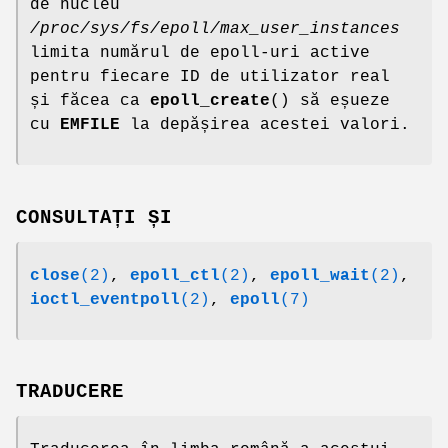
de nucleu
/proc/sys/fs/epoll/max_user_instances
limita numărul de epoll-uri active
pentru fiecare ID de utilizator real
și făcea ca
epoll_create
() să eșueze
cu
EMFILE
la depășirea acestei valori.
CONSULTAȚI ȘI
close
(2)
,
epoll_ctl
(2)
,
epoll_wait
(2)
,
ioctl_eventpoll
(2)
,
epoll
(7)
TRADUCERE