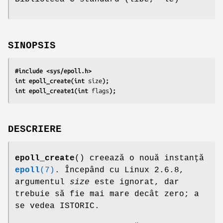
SINOPSIS
#include <sys/epoll.h>
int epoll_create(int 
size
);
int epoll_create1(int 
flags
);
DESCRIERE
epoll_create
() creează o nouă instanță
epoll
(7)
. Începând cu Linux 2.6.8,
argumentul
size
este ignorat, dar
trebuie să fie mai mare decât zero; a
se vedea ISTORIC.