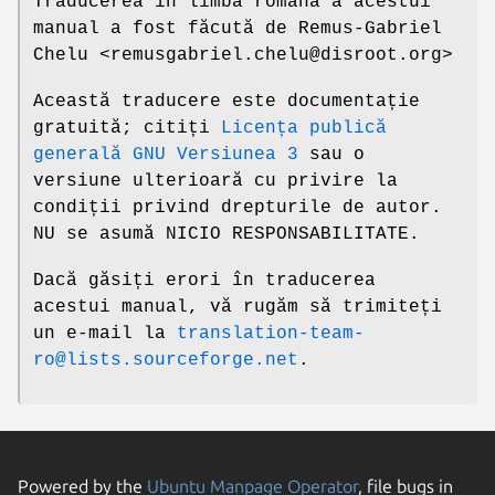
Traducerea în limba română a acestui
manual a fost făcută de Remus-Gabriel
Chelu <remusgabriel.chelu@disroot.org>
Această traducere este documentație
gratuită; citiți
Licența publică
generală GNU Versiunea 3
sau o
versiune ulterioară cu privire la
condiții privind drepturile de autor.
NU se asumă NICIO RESPONSABILITATE.
Dacă găsiți erori în traducerea
acestui manual, vă rugăm să trimiteți
un e-mail la
translation-team-
ro@lists.sourceforge.net
.
Powered by the
Ubuntu Manpage Operator
, file bugs in