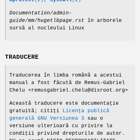
mprotect
(2)
,
syscall
(2)
Documentation/admin-
guide/mm/hugetlbpage.rst
în arborele
sursă al nucleului Linux
TRADUCERE
Traducerea în limba română a acestui
manual a fost făcută de Remus-Gabriel
Chelu <remusgabriel.chelu@disroot.org>
Această traducere este documentație
gratuită; citiți
Licența publică
generală GNU Versiunea 3
sau o
versiune ulterioară cu privire la
condiții privind drepturile de autor.