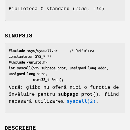
Biblioteca C standard (
libc
,
-lc
)
SINOPSIS
#include <sys/syscall.h>
      /* Definirea 
constantelor 
SYS_*
#include <unistd.h>
int syscall(SYS_subpage_prot, unsigned long 
addr
, 
unsigned long 
size
,
            uint32_t *
map
);
Notă
: glibc nu oferă nici o funcție de
învăluire pentru
subpage_prot
(), fiind
necesară utilizarea
syscall
(2)
.
DESCRIERE