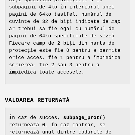
biți specifică protecțiile a 16
subpagini de 4ko în interiorul unei
pagini de 64ko (astfel, numărul de
cuvinte de 32 de biți indicate de
map
ar trebui să fie egal cu numărul de
pagini de 64ko specificate de
size
).
Fiecare câmp de 2 biți din harta de
protecție este fie 0 pentru a permite
orice acces, fie 1 pentru a împiedica
scrierea, fie 2 sau 3 pentru a
împiedica toate accesele.
VALOAREA RETURNATĂ
În caz de succes,
subpage_prot
()
returnează 0. În caz contrar, se
returnează unul dintre codurile de