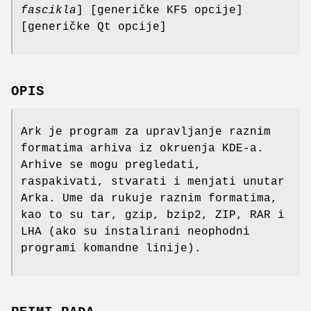
fascikla
] [generičke KF5 opcije]
[generičke Qt opcije]
OPIS
Ark je program za upravljanje raznim
formatima arhiva iz okruenja KDE-a.
Arhive se mogu pregledati,
raspakivati, stvarati i menjati unutar
Arka. Ume da rukuje raznim formatima,
kao to su tar, gzip, bzip2, ZIP, RAR i
LHA (ako su instalirani neophodni
programi komandne linije).