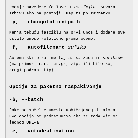
Dodaje navedene fajlove u
ime-fajla
. Stvara
arhivu ako ne postoji. Naputa po zavretku.
-p, --changetofirstpath
Menja tekuću fasciklu na prvi unos i dodaje sve
ostale unose relativno prema ovome.
-f, --autofilename
sufiks
Automatski bira ime fajla, sa zadatim
sufiksom
(na primer: rar, tar.gz, zip, ili bilo koji
drugi podrani tip).
Opcije za paketno raspakivanje
-b, --batch
Paketno sučelje umesto uobičajenog dijaloga.
Ova opcija se podrazumeva ako se zada vie od
jednog URL-a.
-e, --autodestination