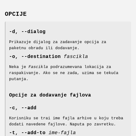
OPCIJE
-d, --dialog
Prikazuje dijalog za zadavanje opcija za
paketnu obradu ili dodavanje.
-o, --destination
fascikla
Neka je
Fascikla
podrazumevana lokacija za
raspakivanje. Ako se ne zada, uzima se tekuća
putanja.
Opcije za dodavanje fajlova
-c, --add
Korisniku se trai ime fajla arhive u koju treba
dodati navedene fajlove. Naputa po zavretku.
-t, --add-to
ime-fajla