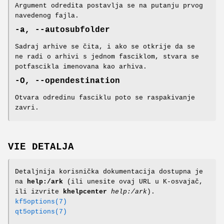
Argument odredita postavlja se na putanju prvog
navedenog fajla.
-a, --autosubfolder
Sadraj arhive se čita, i ako se otkrije da se
ne radi o arhivi s jednom fasciklom, stvara se
potfascikla imenovana kao arhiva.
-O, --opendestination
Otvara odredinu fasciklu poto se raspakivanje
zavri.
VIE DETALJA
Detaljnija korisnička dokumentacija dostupna je
na
help:/ark
(ili unesite ovaj URL u K-osvajač,
ili izvrite
khelpcenter
help:/ark
).
kf5options(7)
qt5options(7)