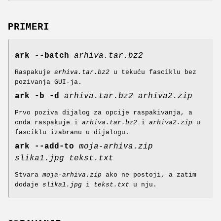
PRIMERI
ark
--batch
arhiva.tar.bz2
Raspakuje
arhiva.tar.bz2
u tekuću fasciklu bez
pozivanja GUI-ja.
ark
-b
-d
arhiva.tar.bz2
arhiva2.zip
Prvo poziva dijalog za opcije raspakivanja, a
onda raspakuje i
arhiva.tar.bz2
i
arhiva2.zip
u
fasciklu izabranu u dijalogu.
ark
--add-to
moja-arhiva.zip
slika1.jpg
tekst.txt
Stvara
moja-arhiva.zip
ako ne postoji, a zatim
dodaje
slika1.jpg
i
tekst.txt
u nju.