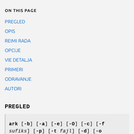
On this page
PREGLED
OPIS
REIMI RADA
OPCIJE
VIE DETALJA
PRIMERI
ODRAVANJE
AUTORI
PREGLED
ark
[
-b
] [
-a
] [
-e
] [
-O
] [
-c
] [
-f
sufiks
] [
-p
] [
-t
fajl
] [
-d
] [
-o