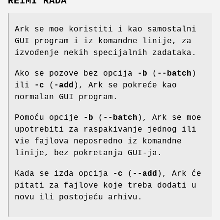
REIMI RADA
Ark se moe koristiti i kao samostalni
GUI program i iz komandne linije, za
izvođenje nekih specijalnih zadataka.
Ako se pozove bez opcija
-b
(
--batch
)
ili
-c
(
-add
), Ark se pokreće kao
normalan GUI program.
Pomoću opcije
-b
(
--batch
), Ark se moe
upotrebiti za raspakivanje jednog ili
vie fajlova neposredno iz komandne
linije, bez pokretanja GUI-ja.
Kada se izda opcija
-c
(
--add
), Ark će
pitati za fajlove koje treba dodati u
novu ili postojeću arhivu.