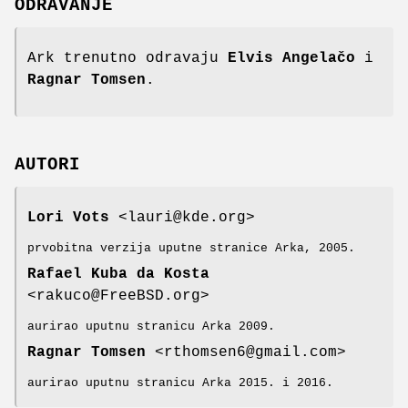
ODRAVANJE
Ark trenutno odravaju
Elvis Angelačo
i
Ragnar Tomsen
.
AUTORI
Lori Vots
<lauri@kde.org>
prvobitna verzija uputne stranice Arka, 2005.
Rafael Kuba da Kosta
<rakuco@FreeBSD.org>
aurirao uputnu stranicu Arka 2009.
Ragnar Tomsen
<rthomsen6@gmail.com>
aurirao uputnu stranicu Arka 2015. i 2016.