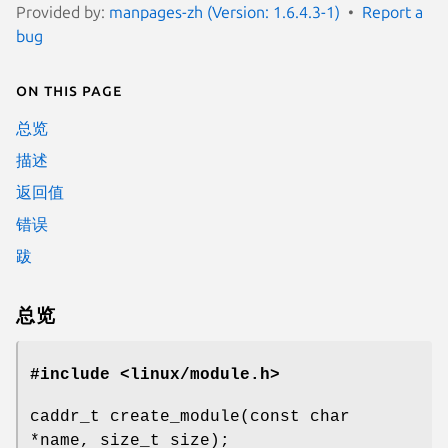
Provided by:
manpages-zh (Version: 1.6.4.3-1)
Report a
bug
On this page
总览
描述
返回值
错误
跋
总览
#include <linux/module.h>
caddr_t create_module(const char
*name, size_t size);