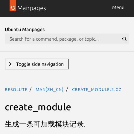
Manpages
Menu
Ubuntu Manpages
Toggle side navigation
resolute
man(zh_CN)
create_module.2.gz
create_module
生成一条可加载模块记录.