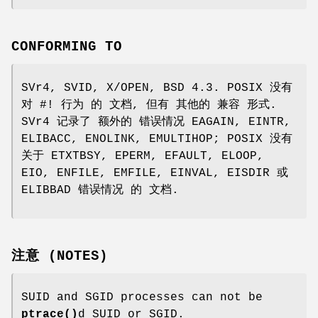
CONFORMING TO
SVr4, SVID, X/OPEN, BSD 4.3. POSIX 没有
对 #! 行为 的 文档, 但有 其他的 兼容 形式.
SVr4 记录了 额外的 错误情况 EAGAIN, EINTR,
ELIBACC, ENOLINK, EMULTIHOP; POSIX 没有
关于 ETXTBSY, EPERM, EFAULT, ELOOP,
EIO, ENFILE, EMFILE, EINVAL, EISDIR 或
ELIBBAD 错误情况 的 文档.
注意 (NOTES)
SUID and SGID processes can not be
ptrace()
d SUID or SGID.