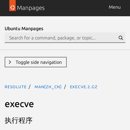
Manpages
Menu
Ubuntu Manpages
Toggle side navigation
resolute
man(zh_CN)
execve.2.gz
execve
执行程序