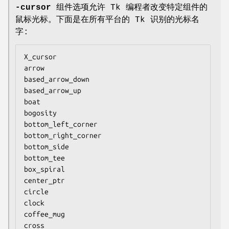
-cursor
组件选项允许 Tk 编程者改变特定组件的
鼠标光标。下面是在所有平台的 Tk 识别的光标名
字:
X_cursor

arrow

based_arrow_down

based_arrow_up

boat

bogosity

bottom_left_corner

bottom_right_corner

bottom_side

bottom_tee

box_spiral

center_ptr

circle

clock

coffee_mug

cross
