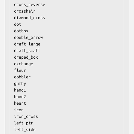
cross_reverse

crosshair

diamond_cross

dot

dotbox

double_arrow

draft_large

draft_small

draped_box

exchange

fleur

gobbler

gumby

hand1

hand2

heart

icon

iron_cross

left_ptr

left_side
