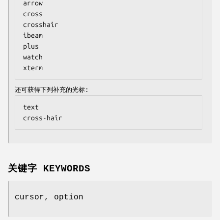
arrow

cross

crosshair

ibeam

plus

watch

xterm
还可获得下列补充的光标:
text

cross-hair
关键字 KEYWORDS
cursor, option