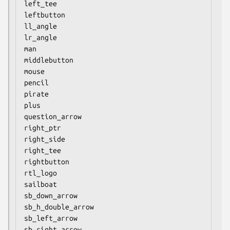
left_tee

leftbutton

ll_angle

lr_angle

man

middlebutton

mouse

pencil

pirate

plus

question_arrow

right_ptr

right_side

right_tee

rightbutton

rtl_logo

sailboat

sb_down_arrow

sb_h_double_arrow

sb_left_arrow

sb_right_arrow
