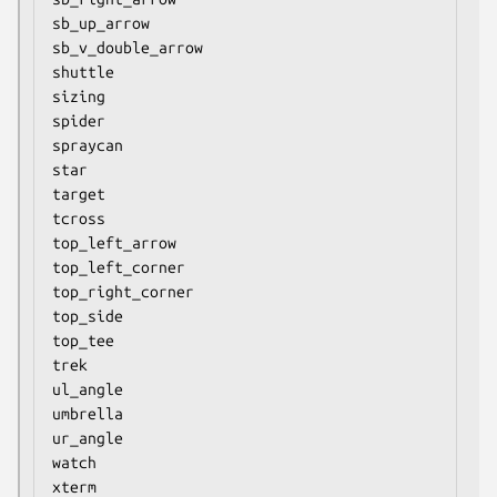
sb_up_arrow

sb_v_double_arrow

shuttle

sizing

spider

spraycan

star

target

tcross

top_left_arrow

top_left_corner

top_right_corner

top_side

top_tee

trek

ul_angle

umbrella

ur_angle

watch

xterm