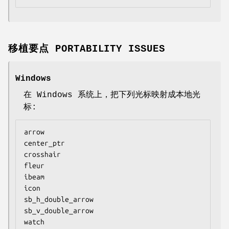
移植要点 PORTABILITY ISSUES
Windows
在 Windows 系统上，把下列光标映射成本地光
标:
arrow

center_ptr

crosshair

fleur

ibeam

icon

sb_h_double_arrow

sb_v_double_arrow

watch
