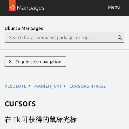
Manpages
Menu
Ubuntu Manpages
Toggle side navigation
resolute
man(zh_CN)
cursors.3tk.gz
cursors
在 Tk 可获得的鼠标光标