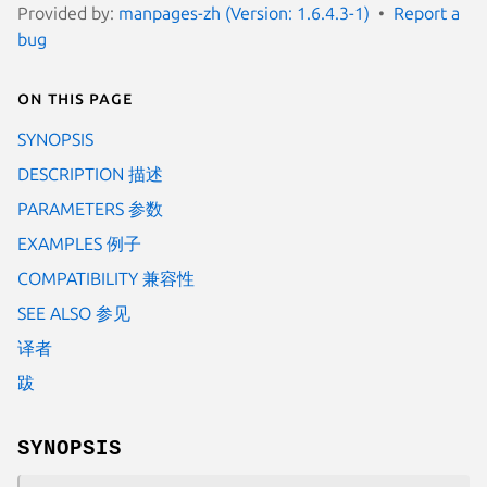
Provided by:
manpages-zh (Version: 1.6.4.3-1)
Report a
bug
On this page
SYNOPSIS
DESCRIPTION 描述
PARAMETERS 参数
EXAMPLES 例子
COMPATIBILITY 兼容性
SEE ALSO 参见
译者
跋
SYNOPSIS