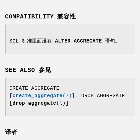
COMPATIBILITY 兼容性
SQL 标准里面没有
ALTER AGGREGATE
语句。
SEE ALSO 参见
CREATE AGGREGATE
[
create_aggregate
(7)
], DROP AGGREGATE
[
drop_aggregate
(l)]
译者