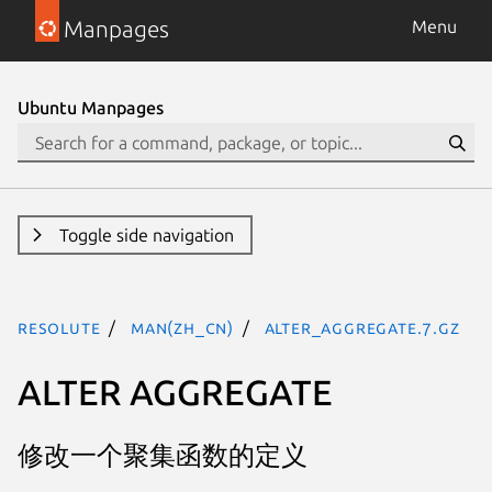
Manpages
Menu
Ubuntu Manpages
Toggle side navigation
resolute
man(zh_CN)
alter_aggregate.7.gz
ALTER AGGREGATE
修改一个聚集函数的定义