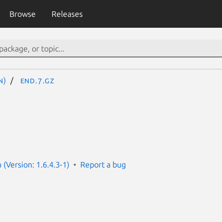
Browse
Releases
N)
end.7.gz
(Version: 1.6.4.3-1)
Report a bug