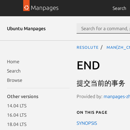
Manpages
Search
Ubuntu Manpages
resolute
man(zh_C
END
Home
Search
Browse
提交当前的事务
Provided by:
manpages-zh 
Other versions
14.04 LTS
On this page
16.04 LTS
SYNOPSIS
18.04 LTS