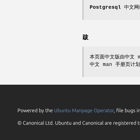
Postgresql 中文
跋
本页面中文版由中文 m
中文 man 手册页计
Powered by the
Ubuntu Manpage Operator
, file bugs i
© Canonical Ltd. Ubuntu and Canonical are registered t