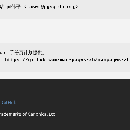
网站
何伟平 <laser@pgsqldb.org>
an 手册页计划提供。
划：
https://github.com/man-pages-zh/manpages-zh
n
GitHub
rademarks of Canonical Ltd.