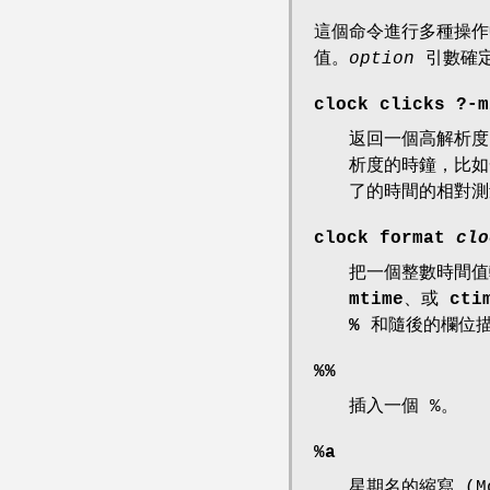
這個命令進行多種操作
值。
option
引數確定
clock clicks
?
-m
返回一個高解析度
析度的時鐘，比如一
了的時間的相對測
clock format
clo
把一個整數時間
mtime
、或
cti
%
和隨後的欄位描
%%
插入一個 %。
%a
星期名的縮寫 (Mo