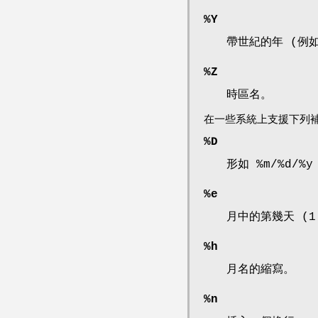
%Y
帶世紀的年 (例如
%Z
時區名。
在一些系統上支援下列補充
%D
形如 %m/%d/%
%e
月中的第幾天 (1
%h
月名的縮寫。
%n