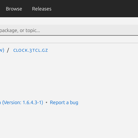
Browse
Releases
W)
clock.3tcl.gz
(Version: 1.6.4.3-1)
Report a bug