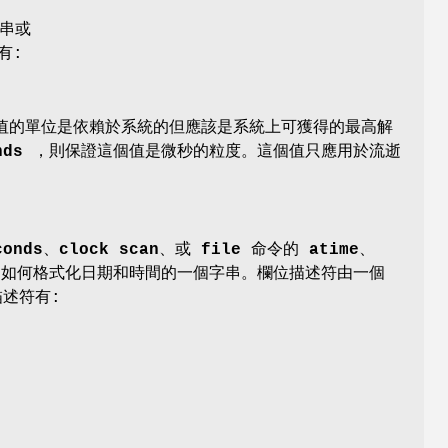
字串或
有:
整數。值的單位是依賴於系統的但應該是系統上可獲得的最高解
nds
，則保證這個值是微秒的粒度。這個值只應用於流逝
conds
、
clock scan
、或
file
命令的
atime
、
如何格式化日期和時間的一個字串。欄位描述符由一個
述符有: