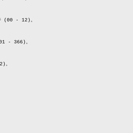
(00 - 12)。
1 - 366)。
2)。
。
。