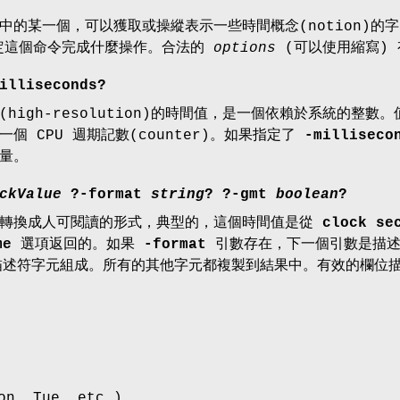
中的某一個，可以獲取或操縱表示一些時間概念(notion)的
這個命令完成什麼操作。合法的
options
(可以使用縮寫) 
illiseconds
?
(high-resolution)的時間值，是一個依賴於系統的
個 CPU 週期記數(counter)。如果指定了
-milliseco
量。
ckValue
?
-format
string
? ?
-gmt
boolean
?
值轉換成人可閱讀的形式，典型的，這個時間值是從
clock se
me
選項返回的。如果
-format
引數存在，下一個引數是描述
述符字元組成。所有的其他字元都複製到結果中。有效的欄位描
n, Tue, etc.)。