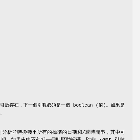
引數存在，下一個引數必須是一個 boolean (值)。如果是
區。
可分析並轉換幾乎所有的標準的日期和/或時間串，其中可
的日期。如果串中不包括一個時區助記碼，除非
-gmt
引數