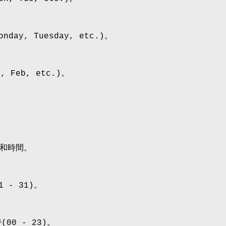
day, Tuesday, etc.)。
 Feb, etc.)。
和時間。
 - 31)。
00 - 23)。