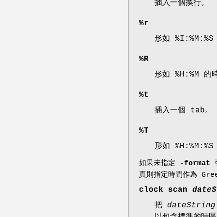
插入一個換行。
%r
形如 %I:%M:%
%R
形如 %H:%M 的
%t
插入一個 tab。
%T
形如 %H:%M:%
如果未指定
-format
真則指定時間作為 Gr
clock scan
dateS
把
dateString
以包含標準的時區