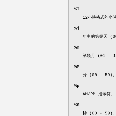
%I
12小時格式的小時 
%j
年中的第幾天 (00
%m
第幾月 (01 - 1
%M
分 (00 - 59)
%p
AM/PM 指示符。
%S
秒 (00 - 59)