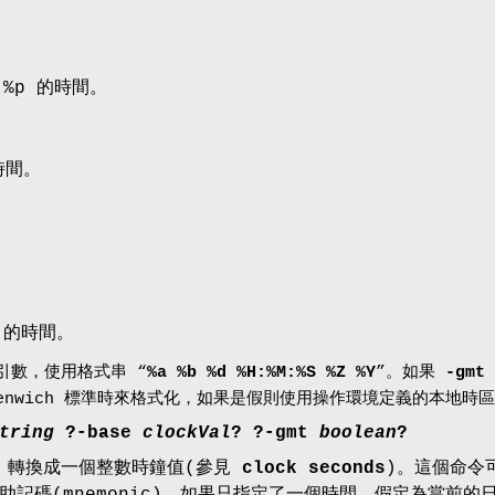
S %p 的時間。
時間。
S 的時間。
引數，使用格式串 “
%a %b %d %H:%M:%S %Z %Y
”。如果
-gmt
eenwich 標準時來格式化，如果是假則使用操作環境定義的本地時
tring
?
-base
clockVal
? ?
-gmt
boolean
?
轉換成一個整數時鐘值(參見
clock seconds
)。這個命令
助記碼(mnemonic)。如果只指定了一個時間，假定為當前