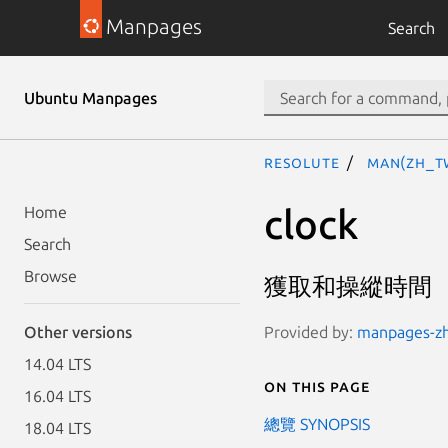
Manpages
Search
Ubuntu Manpages
resolute
man(zh_T
clock
Home
Search
Browse
獲取和操縱時間
Provided by:
manpages-zh 
Other versions
14.04 LTS
On this page
16.04 LTS
總覽 SYNOPSIS
18.04 LTS