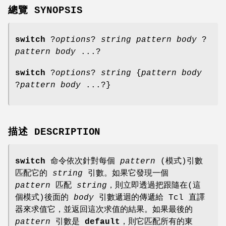
總覽 SYNOPSIS
switch
?
options
?
string pattern body
?
pattern body
...?
switch
?
options
?
string
{
pattern body
?
pattern body
...?}
描述 DESCRIPTION
switch
命令依次針對每個
pattern
(模式)引數
匹配它的
string
引數。如果它發現一個
pattern
匹配
string
，則立即透過把跟隨在(這
個模式)後面的
body
引數遞迴的傳遞給 Tcl 直譯
器來求值它，並返回這次求值的結果。如果最後的
pattern
引數是
default
，則它匹配所有的東