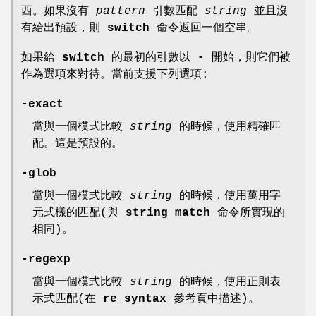
西。如果沒有
pattern
引數匹配
string
並且沒
有給出預設，則
switch
命令返回一個空串。
如果給
switch
的最初的引數以
-
開始，則它們被
作為選項來對待。當前支援下列選項:
-exact
當與一個模式比較
string
的時候，使用精確匹
配。這是預設的。
-glob
當與一個模式比較
string
的時候，使用萬用字
元式樣的匹配(與
string match
命令所實現的
相同)。
-regexp
當與一個模式比較
string
的時候，使用正則表
示式匹配(在
re_syntax
參考頁中描述)。