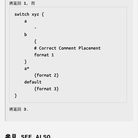
將返回
1
, 而
switch xyz {
	a
		-
	b
		{
		# Correct Comment Placement
		format 1
	}
	a*
		{format 2}
	default
		{format 3}
}
將返回
3
.
參見 SEE ALSO