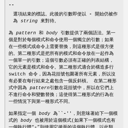
--
選項結束的標誌。此後的引數即使以
-
開始仍被作
為
string
來對待。
為
pattern
和
body
引數提供了兩個語法。第一
個是對於每個模式和命令使用一個獨立的引數；如果
在一些模式或命令上需要替換，則這種形式是很方便
的。第二種形式是把所有的模式和命令放在一起作為
一個單一的引數；這個引數必須有正確的列表結構，
它的元素是模式和命令。第二種形式適合於構造多行
switch 命令，因為花括號包圍著所有元素，所以沒
有必要在每行結束之處包含一個反斜槓。 在第二種形
式中因為
pattern
引數在花括號中，所以在它們上
不進行命令和變數替換；這使得第二種形式的行為在
一些情況下與第一種形式不同。
如果指定一個
body
為``
-
''，則意味著給下一個模
式的
body
也被用於這個模式(如果下一個模式也有
一個執行體“
-
”則使用它後面的這個執行體，以此類