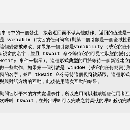
事情中的一個發生，接著返回而不做其他動作。返回的值總是
數是
variable
(或它的任何簡寫)則第二個引數是一個全域性
這個變數被修改。如果第一個引數是
visibility
(或它的任
一個視窗的名字，並且
tkwait
命令等待它的可見性狀態的變化
ityNotify 事件來指示)。這種形式典型的用於等待一個新近建
後做一些動作。如果第一個引數是
window
(或它的任何簡寫)
視窗的名字，並且
tkwait
命令等待這個視窗被銷燬。這種形式
與與對話方塊的互動，此後使用這次互動的結果。
期間它以平常的方式處理事件，所以應用可以繼續響應使用者互
再次呼叫
tkwait
，在外部呼叫可以完成之前巢狀的呼叫必須完