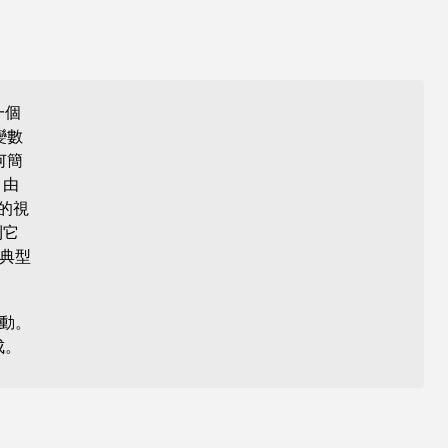
一個
變數
何簡
(由
立的視
則它
典型
動。
成。