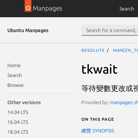
Manpages
Search
Ubuntu Manpages
resolute
man(zh_T
tkwait
Home
Search
Browse
等待變數更改或
Provided by:
manpages-zh 
Other versions
14.04 LTS
On this page
16.04 LTS
總覽 SYNOPSIS
18.04 LTS