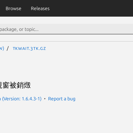
Browse
Releases
W)
tkwait.3tk.gz
視窗被銷燬
(Version: 1.6.4.3-1)
Report a bug