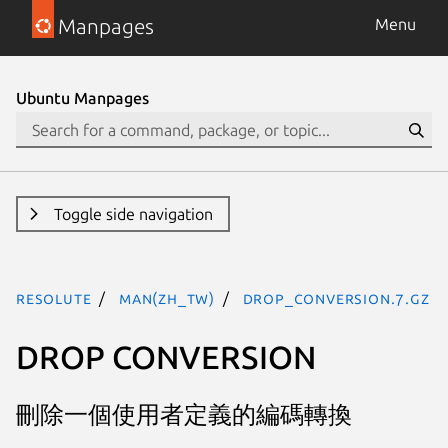
Manpages
Menu
Ubuntu Manpages
Toggle side navigation
resolute
man(zh_TW)
drop_conversion.7.gz
DROP CONVERSION
刪除一個使用者定義的編碼轉換