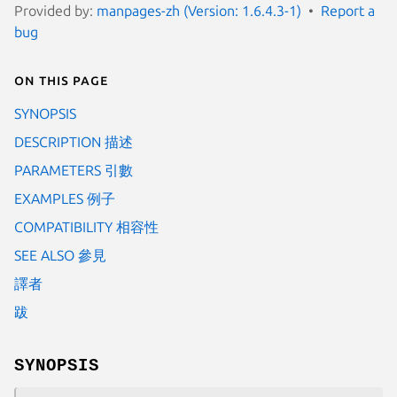
Provided by:
manpages-zh (Version: 1.6.4.3-1)
Report a
bug
On this page
SYNOPSIS
DESCRIPTION 描述
PARAMETERS 引數
EXAMPLES 例子
COMPATIBILITY 相容性
SEE ALSO 參見
譯者
跋
SYNOPSIS