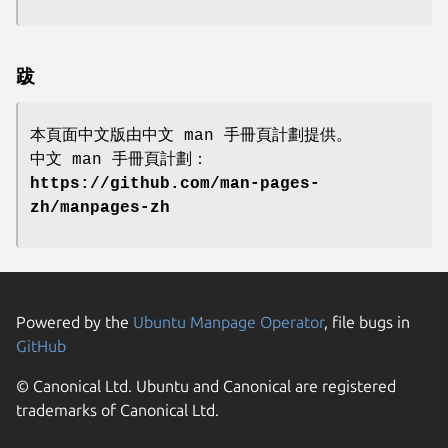
跋
本頁面中文版由中文 man 手冊頁計劃提供。
中文 man 手冊頁計劃：
https://github.com/man-pages-
zh/manpages-zh
Powered by the
Ubuntu Manpage Operator
, file bugs in
GitHub
© Canonical Ltd. Ubuntu and Canonical are registered
trademarks of Canonical Ltd.