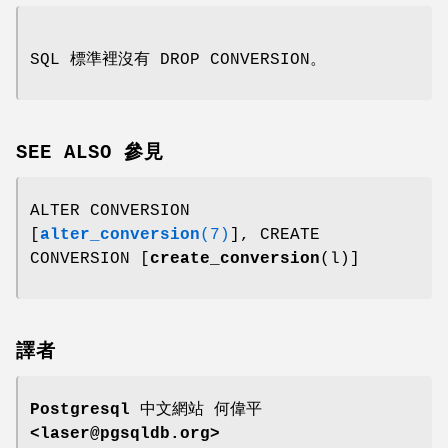
SQL 標準裡沒有 DROP CONVERSION。
SEE ALSO 參見
ALTER CONVERSION
[
alter_conversion
(7)
], CREATE
CONVERSION [
create_conversion
(l)]
譯者
Postgresql 中文網站
何偉平
<laser@pgsqldb.org>