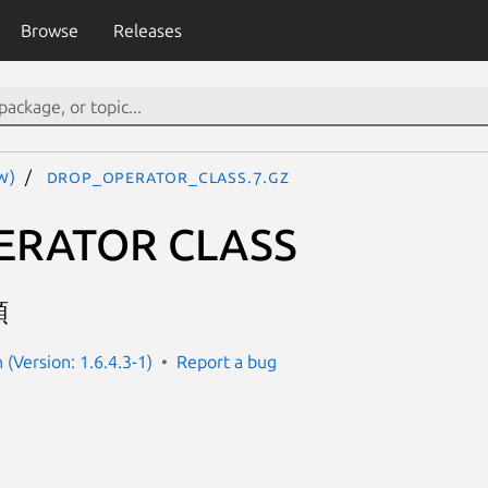
Browse
Releases
W)
drop_operator_class.7.gz
ERATOR CLASS
類
(Version: 1.6.4.3-1)
Report a bug