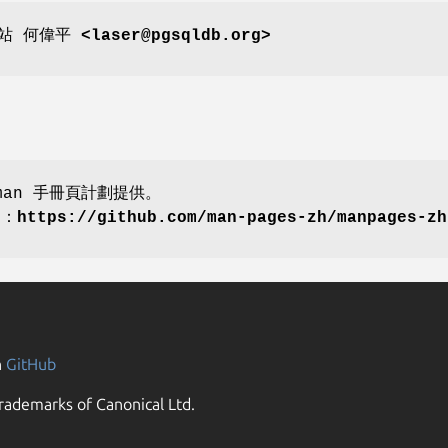
網站
何偉平 <laser@pgsqldb.org>
an 手冊頁計劃提供。
劃：
https://github.com/man-pages-zh/manpages-zh
n
GitHub
rademarks of Canonical Ltd.