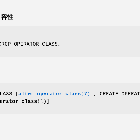
 相容性
OP OPERATOR CLASS。
LASS [
alter_operator_class
(7)
], CREATE OPERA
erator_class
(l)]