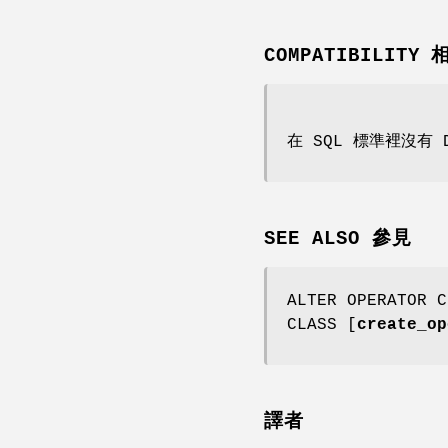
COMPATIBILITY
在 SQL 標準裡沒有 DR
SEE ALSO 參見
ALTER OPERATOR C
CLASS [
create_op
譯者