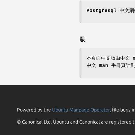
Postgresql 中文
跋
本頁面中文版由中文 m
中文 man 手冊頁計
Powered by the
Ubuntu Manpage Operator
, file bugs i
© Canonical Ltd. Ubuntu and Canonical are registered t