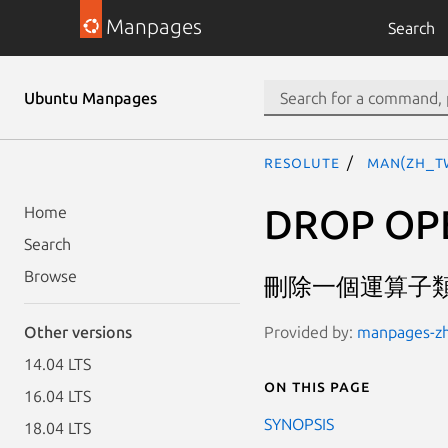
Manpages
Search
Ubuntu Manpages
resolute
man(zh_T
DROP OP
Home
Search
Browse
刪除一個運算子
Provided by:
manpages-zh 
Other versions
14.04 LTS
On this page
16.04 LTS
SYNOPSIS
18.04 LTS