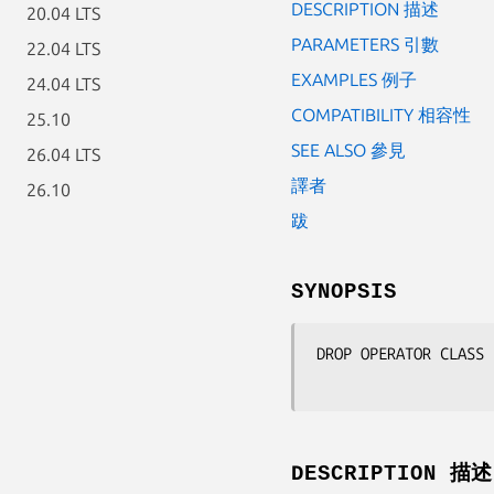
DESCRIPTION 描述
20.04 LTS
PARAMETERS 引數
22.04 LTS
EXAMPLES 例子
24.04 LTS
COMPATIBILITY 相容性
25.10
SEE ALSO 參見
26.04 LTS
譯者
26.10
跋
SYNOPSIS
DROP OPERATOR CLASS 
DESCRIPTION 描述