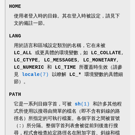
HOME
使用者登入時的目錄。其在登入時被設定，請見下
文的備註一節。
LANG
用於語言和區域設定類別的名稱，它在未被
LC_ALL
或更具體的環境變數，如
LC_COLLATE
,
LC_CTYPE
,
LC_MESSAGES
,
LC_MONETARY
,
LC_NUMERIC
和
LC_TIME
所覆蓋時生效（請參
見
locale
(7)
以瞭解
LC_*
環境變數的具體細
節）。
PATH
它是一系列目錄字首，可被
sh
(1)
和許多其他程
式所使用以搜尋由簡單的檔名（即不含有斜線的路
徑名）所指定的可執行檔案。各個字首之間被冒號
（
:
）所分隔。整個字首列表會被從前到後進行搜
尋，程式會檢查給定路徑名在附加字首、斜線和檔