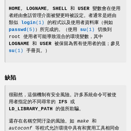
HOME
,
LOGNAME
,
SHELL
和
USER
變數會在使用
者經由會話管理介面被變更時被設定。者通常是經由
類似
login
(1)
的程式以及使用者資料庫（例如
passwd
(5)
）所完成的。（使用
su
(1)
切換到
root 使用者可能導致混合的環境變數，其中
LOGNAME
和
USER
被保留為舊有使用者的值；參見
su
(1)
手冊頁。）
缺陷
很顯然，這個機制有安全風險。許多系統命令可被使
用者指定的不同尋常的
IFS
或
LD_LIBRARY_PATH
的值所欺騙。
還存在名稱空間汙染的風險。如
make
和
autoconf
等程式允許環境中具有和實用工具相同命