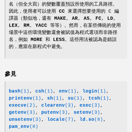
名（但全大寫）的變數覆蓋預設所使用的工具路徑。
因此，使用者可以使用
CC
來選擇想要使用的 C 編
譯器（類似地，還有
MAKE
,
AR
,
AS
,
FC
,
LD
,
LEX
,
RM
,
YACC
等等）。然而，在某些傳統的使用
場景中這些環境變數還會被賦值為程式選項而非路徑
名，例如
MORE
和
LESS
。這些用法被認為是錯誤
的，應當在新程式中避免。
參見
bash
(1)
,
csh
(1)
,
env
(1)
,
login
(1)
,
printenv
(1)
,
sh
(1)
,
su
(1)
,
tcsh
(1)
,
execve
(2)
,
clearenv
(3)
,
exec
(3)
,
getenv
(3)
,
putenv
(3)
,
setenv
(3)
,
unsetenv
(3)
,
locale
(7)
,
ld.so
(8)
,
pam_env
(8)