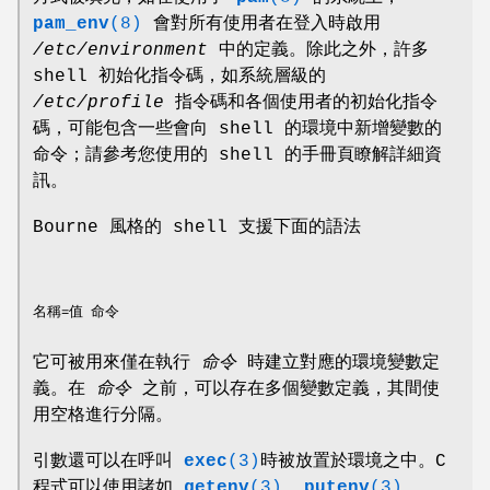
pam_env
(8)
會對所有使用者在登入時啟用
/etc/environment
中的定義。除此之外，許多
shell 初始化指令碼，如系統層級的
/etc/profile
指令碼和各個使用者的初始化指令
碼，可能包含一些會向 shell 的環境中新增變數的
命令；請參考您使用的 shell 的手冊頁瞭解詳細資
訊。
Bourne 風格的 shell 支援下面的語法
它可被用來僅在執行
命令
時建立對應的環境變數定
義。在
命令
之前，可以存在多個變數定義，其間使
用空格進行分隔。
引數還可以在呼叫
exec
(3)
時被放置於環境之中。C
程式可以使用諸如
getenv
(3)
,
putenv
(3)
,