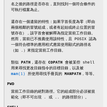
名之後的路徑是否存在，直到找到一個符合條件的
可執行檔案為止。
還存在一個遺留的特性：如果字首長度為零（即由
兩個相鄰的冒號組成，或者有起始或終止位置的冒
號存在），該字首會被解釋為指定當前工作目錄。
然而，當前已不推薦使用該特性，且 POSIX 認為
一個符合標準的應用程式應當使用顯式的路徑名
（如
.
）來指定當前工作目錄。
類似
PATH
，還存在
CDPATH
會被某些 shell
用來尋找更改目錄指令的目標目錄，以及被
man
(1)
所使用尋找手冊頁的
MANPATH
，等等。
PWD
當前工作目錄的絕對路徑。它的組成部分必須被規
範化（即不可出現
.
或
..
的路徑部分）。