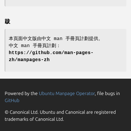
跋
本頁面中文版由中文 man 手冊頁計劃提供。
中文 man 手冊頁計劃：
https://github.com/man-pages-
zh/manpages-zh
Powered by the
Ubuntu Manpage Operator
, file bugs in
GitHub
© Canonical Ltd. Ubuntu and Canonical are registered
trademarks of Canonical Ltd.