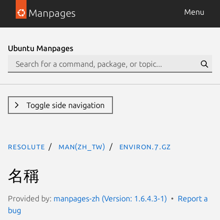
Manpages
Menu
Ubuntu Manpages
Toggle side navigation
resolute
man(zh_TW)
environ.7.gz
名稱
Provided by:
manpages-zh (Version: 1.6.4.3-1)
Report a
bug