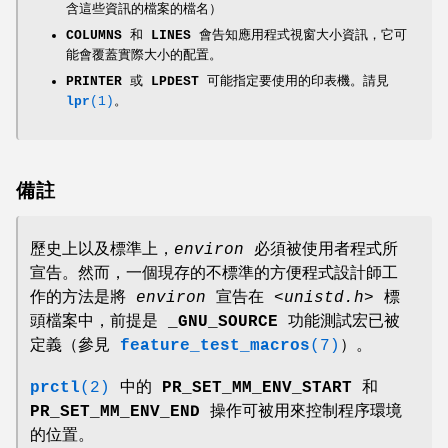
含這些資訊的檔案的檔名）
COLUMNS
和
LINES
會告知應用程式視窗大小資訊，它可
能會覆蓋實際大小的配置。
PRINTER
或
LPDEST
可能指定要使用的印表機。請見
lpr
(1)
。
備註
歷史上以及標準上，
environ
必須被使用者程式所
宣告。然而，一個現存的不標準的方便程式設計師工
作的方法是將
environ
宣告在
<unistd.h>
標
頭檔案中，前提是
_GNU_SOURCE
功能測試宏已被
定義（參見
feature_test_macros
(7)
）。
prctl
(2)
中的
PR_SET_MM_ENV_START
和
PR_SET_MM_ENV_END
操作可被用來控制程序環境
的位置。