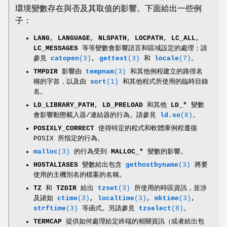
環境變數存在與否及其取值的影響。下面給出一些例
子：
LANG
,
LANGUAGE
,
NLSPATH
,
LOCPATH
,
LC_ALL
,
LC_MESSAGES
等等變數會影響語言和區域設定的處理；請
參見
catopen
(3)
,
gettext
(3)
和
locale
(7)
。
TMPDIR
影響由
tempnam
(3)
和其他例程建立的路徑名
稱的字首，以及由
sort
(1)
和其他程式所使用的臨時目錄
名。
LD_LIBRARY_PATH
,
LD_PRELOAD
和其他
LD_*
變數
會影響動態載入器/連結器的行為。請參見
ld.so
(8)
。
POSIXLY_CORRECT
使得特定的程式和軟體庫例程遵循
POSIX 所指定的行為。
malloc
(3)
的行為受到
MALLOC_*
變數的影響。
HOSTALIASES
變數給出包含
gethostbyname
(3)
將要
使用的主機別名的檔案的名稱。
TZ
和
TZDIR
給出
tzset
(3)
所使用的時區資訊，並涉
及諸如
ctime
(3)
,
localtime
(3)
,
mktime
(3)
,
strftime
(3)
等函式。另請參見
tzselect
(8)
。
TERMCAP
提供如何處理給定終端的相關資訊（或者給出包