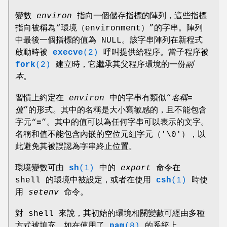
變數
environ
指向一個儲存指標的陣列，這些指標
指向被稱為“環境（environment）”的字串。陣列
中最後一個指標的值為 NULL。該字串陣列在新程式
啟動時被
execve
(2)
呼叫提供給程序。當子程序被
fork
(2)
建立時，它繼承其父程序環境的一份
副
本
。
習慣上約定在
environ
中的字串有類似“
名稱
=
值
”的形式。其中的名稱是大小寫敏感的，且不能包含
字元“
=
”。其中的值可以為任何字串可以表示的文字。
名稱和值不能包含內嵌的空位元組字元（'\0'），以
此避免其被誤認為字串終止位置。
環境變數可由
sh
(1)
中的
export
命令在
shell 的環境中被設定，或者在使用
csh
(1)
時使
用
setenv
命令。
對 shell 來說，其初始的環境相關變數可經由多種
方式被填充，如在使用了
pam
(8)
的系統上，