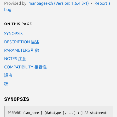
Provided by:
manpages-zh (Version: 1.6.4.3-1)
Report a
bug
On this page
SYNOPSIS
DESCRIPTION 描述
PARAMETERS 引數
NOTES 注意
COMPATIBILITY 相容性
譯者
跋
SYNOPSIS
PREPARE 
plan_name
 [ (
datatype
 [, ...] ) ] AS 
statement