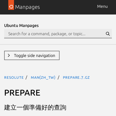
Manpages
Menu
Ubuntu Manpages
Toggle side navigation
resolute
man(zh_TW)
prepare.7.gz
PREPARE
建立一個準備好的查詢