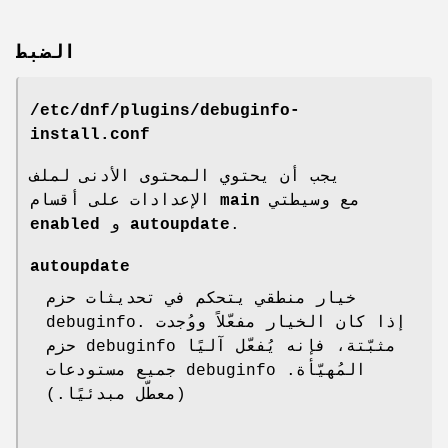
الضبط
/etc/dnf/plugins/debuginfo-
install.conf
يجب أن يحتوي المحتوى الأدنى لملف
الإعدادات على أقسام
main
مع وسيطتي
enabled
و
autoupdate
.
autoupdate
خيار منطقي يتحكم في تحديثات حزم
debuginfo. إذا كان الخيار مفعّلاً ووُجدت
حزم debuginfo مثبّتة، فإنه يُفعّل آليًا
جميع مستودعات debuginfo المُهيّأة.
(معطّل مبدئيًا.)