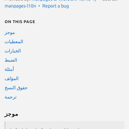
manpages-l10n
Report a bug
On this page
موجز
المعطيات
الخيارات
الضبط
أمثلة
المؤلف
حقوق النسخ
ترجمة
موجز