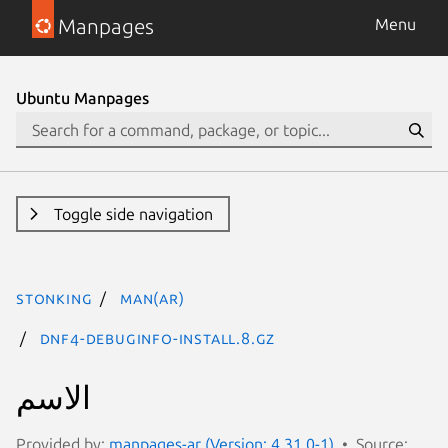
Manpages
Menu
Ubuntu Manpages
Toggle side navigation
stonking
man(ar)
dnf4-debuginfo-install.8.gz
الاسم
Provided by:
manpages-ar (Version: 4.31.0-1)
Source: