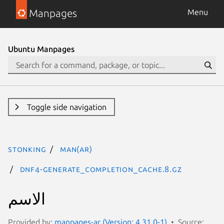
Manpages
Menu
Ubuntu Manpages
Toggle side navigation
stonking
man(ar)
dnf4-generate_completion_cache.8.gz
الاسم
Provided by:
manpages-ar (Version: 4.31.0-1)
Source: