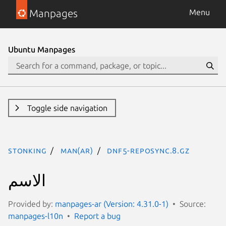
Manpages
Menu
Ubuntu Manpages
Toggle side navigation
stonking
man(ar)
dnf5-reposync.8.gz
الاسم
Provided by:
manpages-ar (Version: 4.31.0-1)
Source:
manpages-l10n
Report a bug