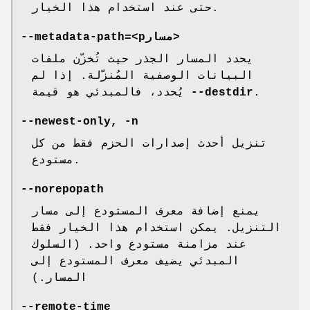
حتى عند استخدام هذا الخيار.
--metadata-path=<pمسار>
يحدد المسار الجذر حيث تُخزّن ملفات
البيانات الوصفية المُنزّلة. إذا لم
.
--destdir
يُحدد، فالمبدئي هو قيمة
--newest-only, -n
تنزيل أحدث إصدارات الحزم فقط من كل
مستودع.
--norepopath
يمنع إضافة معرف المستودع إلى مسار
التنزيل. يمكن استخدام هذا الخيار فقط
عند مزامنة مستودع واحد. (السلوك
المبدئي يضيف معرف المستودع إلى
المسار.)
--remote-time