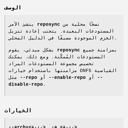
الوصف
نسخًا محلية من
reposync
ينشئ الأمر
المستودعات البعيدة. يتجنب إعادة تنزيل
الحزم الموجودة مسبقًا في الدليل المحلي.
بمزامنة جميع
reposync
بشكل مبدئي، يقوم
المستودعات المُمكّنة. ومع ذلك، يمكنك
تخصيص مجموعة المستودعات المراد
مزامنتها باستخدام خيارات DNF5 القياسية
--
أو
--enable-repo
أو
--repo
مثل
disable-repo
.
الخيارات
--arch=<بنية>, -a <بنية>