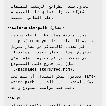
يحاول ضبط الطوابع الزمنية للملفات
المُنزّلة محليًا لتطابق تلك الموجودة
على الجانب البعيد.
--safe-write-path=<مسار>
يحدد بادئة مسار نظام الملفات حيث
يُسمح لـ reposync بكتابة الملفات. إذا
لم يُحدد، فالمبدئي هو مسار تنزيل
المستودع. هذا الخيار مفيد للمستودعات
التي تستخدم مواقع نسبية للحزم تؤدي
إلى خارج دليل المستودع (مثل
../packages_store/foo.rpm
).
safe-
تحذير: يمكن استبدال أي ملف تحت
. يمكن استخدام هذا الخيار
write-path
فقط عند مزامنة مستودع واحد.
--srpm
--
تنزيل حزم المصدر. مكافئ لاستخدام