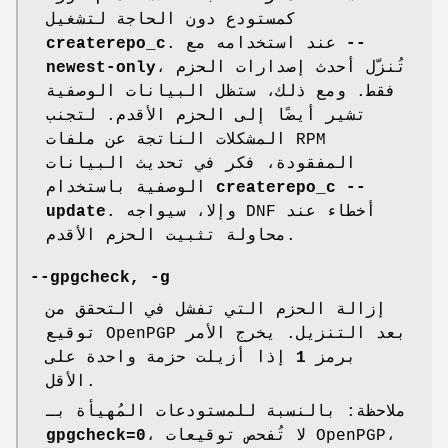
كمستودع دون الحاجة لتشغيل
--
. عند استخدامه مع
createrepo_c
، تُنزّل أحدث إصدارات الحزم
newest-only
فقط. ومع ذلك، ستظل البيانات الوصفية
تشير أيضًا إلى الحزم الأقدم. لتجنب
المشكلات الناتجة عن ملفات RPM
المفقودة، فكر في تحديث البيانات
createrepo_c --
الوصفية باستخدام
. وإلا، سيواجه DNF أخطاء عند
update
محاولة تثبيت الحزم الأقدم.
--gpgcheck, -g
إزالة الحزم التي تفشل في التحقق من
توقيع OpenPGP بعد التنزيل. يخرج الأمر
برمز
1
إذا أزيلت حزمة واحدة على
الأقل.
ملاحظة: بالنسبة للمستودعات المُهيأة بـ
، لا تُفحص توقيعات OpenPGP،
gpgcheck=0