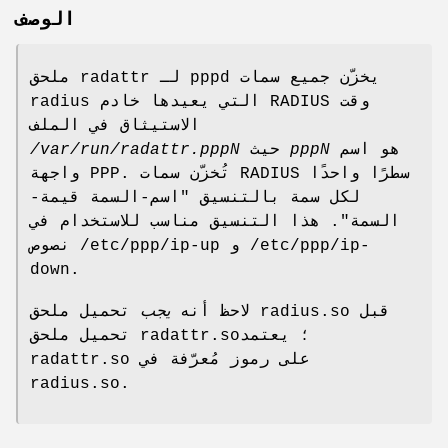
الوصف
ملحق radattr لـ pppd يخزّن جميع سمات
radius التي يعيدها خادم RADIUS وقت
الاستيثاق في الملف
/var/run/radattr.pppN
حيث
pppN
هو اسم
واجهة PPP. تُخزّن سمات RADIUS سطرًا واحدًا
لكل سمة بالتنسيق "اسم-السمة قيمة-
السمة". هذا التنسيق مناسب للاستخدام في
نصوص /etc/ppp/ip-up و /etc/ppp/ip-
down.
لاحظ أنه
يجب
تحميل ملحق radius.so قبل
تحميل ملحق radattr.so؛ يعتمد
radattr.so على رموز مُعرّفة في
radius.so.