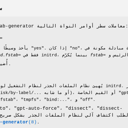
س
systemd-fstab-generat معاملات سطر أوامر النواة التالية:
=
يأخذ وسيطًا منطقيًا. المبدئي هو "yes". إذا
fstab=
فقط في initrd، بينما يُكرّم
rd.fstab=
أُضيف في الإصدارة 186.
يُهيئ نظام الملفات الجذر لنظام التشغيل لوصله عند التشغيل في initrd. يقبل هذا 
"dissect-force"، "fstab"، "tmpfs"، "bind:..."، و "off".
forc" لطلب اكتشاف آلي لنظام الملفات الجذر بشكل صريح
-generator
(8)
.