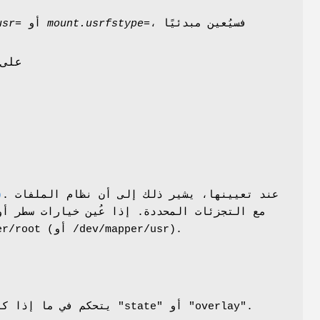
، فسيُعين مبدئيًا
mount.usrfstype=
أو
usr=
. عند تعيينها، يشير ذلك إلى أن نظام الملفات
)
نظام الملفات الجذر (أو /usr/) من وحدة تخزين device mapper /dev/mapper/root (أو /dev/mapper/usr).
يتحكم في ما إذا كان النظام سيقلع في الوضع المتقلب. يأخذ وسيطاً منطقياً أو القيمة الخاصة "state" أو "overlay".