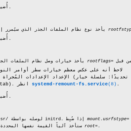
أُضيف في الإصدارة 217.
rootfsty
يأخذ نوع نظام الملفات الجذر الذي سيُمرر إلى أمر الوصل. يُكرّم
أُضيف في الإصدارة 217.
rootflags=
يأخذ خيارات وصل نظام الملفات الجذر لاستخدامها. يُكرّم
لاحظ أنه على عكس معظم خيارات سطر أوامر النوا
الإعداد الإعدادات المُجراة في ملفات الت
.
(8)
systemd-remount-fs.service
الوصل في /etc/fstab). انظر
أُضيف في الإصدارة 217.
mount.usrfstype=
يأخذ نظام ملفات /usr/ لوصله بواسطة initrd. إذا ضُبِط
.
root=
ستأخذ آلياً القيمة نفسها المحددة في