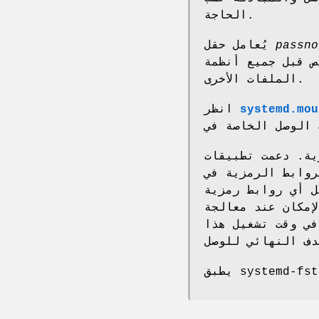
الحاجة.
تيب.
passno
يُعامل حقل
ص قبل جميع أنظمة
الملفات الأخرى.
systemd.mou
انظر
طبيقات init التاريخية
 الرمزية في /etc/fstab. نظرًا لأن وحدات الوصل سترفض الوصلات
حل أي روابط رمزية
 معالجة /etc/fstab لتعزيز التوافق مع الإصدارات
في وقت تشغيل هذا
systemd-fstab