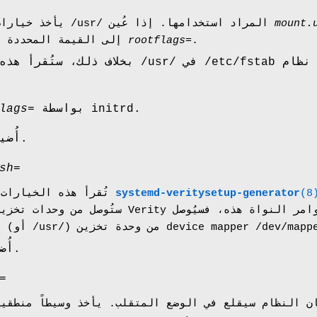
mount.
يأخذ خيارات وصل نظام الملفات /usr/ المراد استخدامها. إذا عُين
.
rootflags=
إلى القيمة المحددة في
بخلاف ذلك، ستُقرأ هذه القيمة من إدخا
بواسطة initrd.
lags=
أُضيف في الإصدارة 217.
sh=
(8
systemd-veritysetup-generator
تُقرأ هذه الخيارات بشكل أساسي بواسطة
أُضيف في الإصدار 251.
=