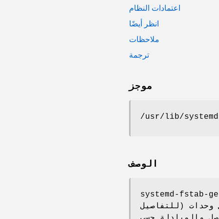
اعتمادات النظام
انظر أيضًا
ملاحظات
ترجمة
موجز
/usr/lib/systemd
الوصف
للتفاصيل) إلى وحدات systemd أصلية مبكرًا عند الإقلاع وعند إعادة
صل والمبادلة حسب