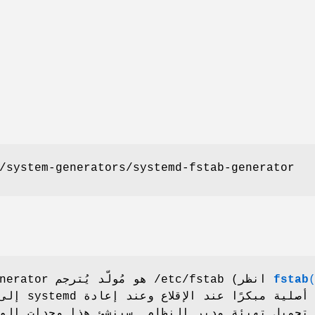
/system-generators/systemd-fstab-generator
fstab
systemd-fstab-generator هو مُولّد يُترجم /etc/fstab (انظر
تحميل تهيئة مدير النظام. سينشئ هذا وحدات الو