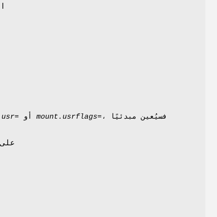
، فسيُعين مبدئيًا
mount.usrflags=
أو
.usr=