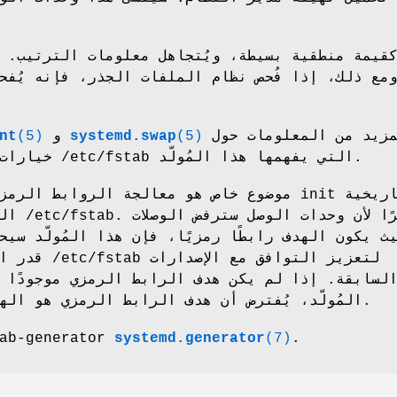
كقيمة منطقية بسيطة، ويُتجاهل معلومات التر
مع ذلك، إذا فُحص نظام الملفات الجذر، فإنه يُفح
لمزيد من المعلومات حول
(5)
systemd.swap
و
(5)
nt
خيارات الوصل الخاصة في /etc/fstab التي يفهمها هذا المُولّد.
موضوع خاص هو معالجة الروابط الرمزية. دعمت ت
الروابط
ث يكون الهدف رابطًا رمزيًا، فإن هذا المُولّد سي
قدر الإمكان عند
لسابقة. إذا لم يكن هدف الرابط الرمزي موجودًا 
المُولّد، يُفترض أن هدف الرابط الرمزي هو الهدف النهائي للوصل.
.
(7)
systemd.generator
يطبق -generator