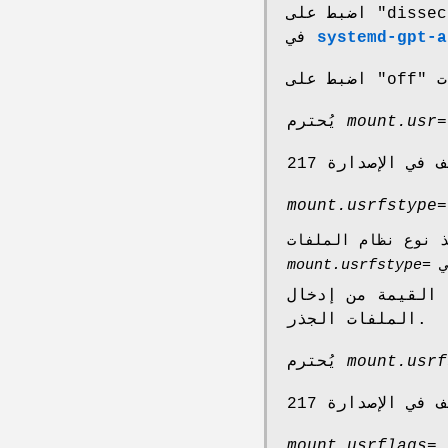
اضبط على "dissect" لطلب اكتشاف آلي لنظام الملفات /usr/، المُنفّذ
systemd-gpt-a
في
mount.usr=
يُحترم
mount.usrfstype=
mount.usrfstype=
ل /usr/ في /etc/fstab على نظام
الملفات الجذر.
mount.usrf
يُحترم
mount.usrflags=