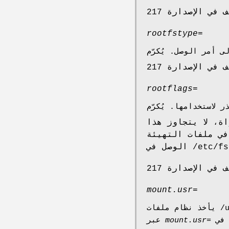
rootfstype=
rootflags=
ة، لا يتجاوز هذا
هيئة (تحديدًا: سلسلة خيار
mount.usr=
mount.usr=
عبر