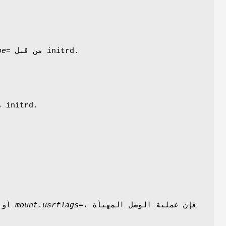
من قبل initrd.
pe=
من قبل initrd.
، فإن عملية الوصل المهيأة
mount.usrflags=
أو