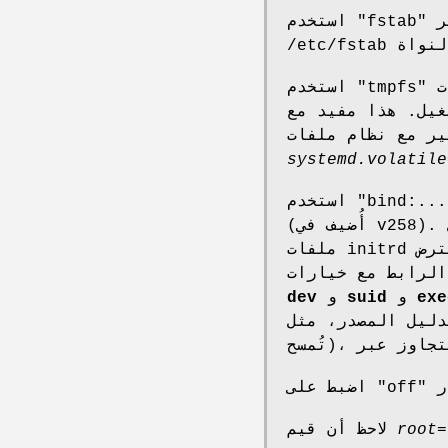
استخدم "fstab" لطلب اكتشاف آلي لنظام الملفات الجذر عبر initrd
systemd.volatile
استخدم "bind:..." لوصل دليل آخر كأنظمة ملفات جذر نظام التشغيل
(أُضيف في v258). يتوقع مسارًا مطلقًا يشير إلى دليل موجود ضمن تسلسل
ملفات initrd للإقلاع إليه. نظرًا لأن نظام الملفات الجذر الناتج يُفترض
الرابط مع خيارات
exe
و
suid
و
dev
المصدر، مثل /run/،
root=
لاحظ أن قيم