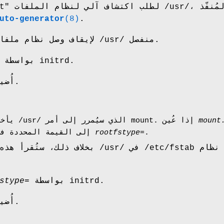
uto-generator
(8)
.
اضبط على "off" لإيقاف وصل نظام ملفات /usr/ منفصل.
بواسطة initrd.
أُضيف في الإصدارة 217.
mount
يأخذ نوع نظام الملفات /usr/ الذي سيُمرر إلى أمر mount. إذا عُين
.
rootfstype=
إلى القيمة المحددة في
بخلاف ذلك، ستُقرأ هذه القيمة من إدخا
بواسطة initrd.
stype=
أُضيف في الإصدارة 217.