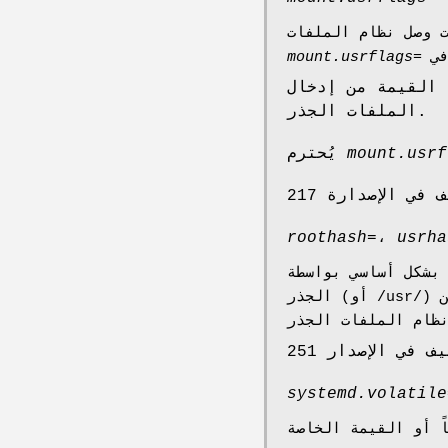
mount.usrflags=
ل /usr/ في /etc/fstab على نظام
الملفات الجذر.
mount.usrf
يُحترم
roothash=
،
usrha
الجذر (أو /usr/) ستُوصل من وحدات تخزين Verity مع التجزئات المحددة. إذا عُين خيارات سطر أوامر النواة هذه، فسيُوصل
systemd.volatile