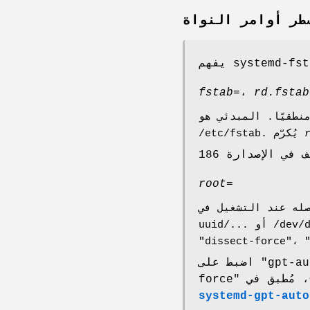
طر أوامر النواة
fstab=
،
rd.fstab
 كان "no"، يتسبب في تجاهل المُولّد لأي وصل أو أجهزة مبادلة مكونة في
/etc/fstab. يُكرّم
root=
مسار عقدة جهاز (عادة /dev/disk/by-
uuid/... أو /dev/disk/by-label/... أو ما شابه)، أو القيم الخاصة "gpt-auto"، "gpt-auto-force"، "dissect"،
اضبط على "gpt-auto"، "gpt-auto-force"، "dissect"، "dissect-
، مُطبق في
systemd-gpt-auto