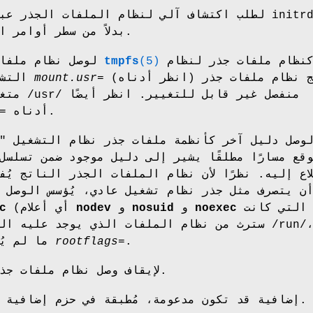
/etc/fstab بدلاً من سطر أوامر النواة.
كنظام ملفات جذر لنظام
(5)
tmpfs
استخدم "tmpfs" لوصل نظام ملفات
(انظر أدناه) لدمج نظام ملفات جذر
mount.usr=
التشغيل. هذا مفيد مع
متغير مع نظام ملفات /usr/ منفصل غير قابل للتغيير. انظر أيضًا
أدناه.
=
ن يتصرف مثل جذر نظام تشغيل عادي، يُؤسس الوصل 
التي كانت
noexec
و
nosuid
و
nodev
(أي أعلام
c
سترث من نظام الملفات الذي يوجد عليه الدليل 
.
rootflags=
تُمسح)، ما لم يُتجاوز عبر
اضبط على "off" لإيقاف وصل نظام ملفات جذر.
إضافية قد تكون مدعومة، مُطبقة في حزم إضافية.