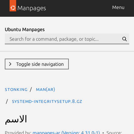
Manpages
Menu
Ubuntu Manpages
Toggle side navigation
stonking
man(ar)
systemd-integritysetup.8.gz
الاسم
Provided by:
manpages-ar (Version: 4.31.0-1)
Source: