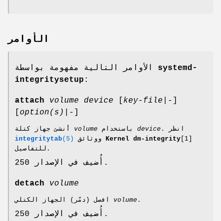
الأوامر
الأوامر التالية مفهومة بواسطة
systemd-
integritysetup
:
attach
volume
device
[
key-file|-
]
[
option(s)|-
]
أنشئ جهاز كتلة
volume
باستخدام
device
. انظر
integritytab
(5)
ووثائق
Kernel dm-integrity
[1]
للتفاصيل.
أُضيف في الإصدار 250.
detach
volume
افصل (دمّر) الجهاز الكتلي
volume
.
أُضيف في الإصدار 250.