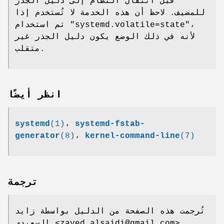
قبل انتقال النظام إلى دليل الجذر
للمضيف. لاحظ أن هذه الخدمة لا تُستخدم إذا
تم استخدام "systemd.volatile=state"،
لأنه في ذلك الوضع يكون دليل الجذر غير
متقلب.
انظر أيضًا
systemd
(1)
،
systemd-fstab-
generator
(8)
،
kernel-command-line
(7)
ترجمة
تُرجمت هذه الصفحة من الدليل بواسطة زايد
السعيدي <zayed.alsaidi@gmail.com>