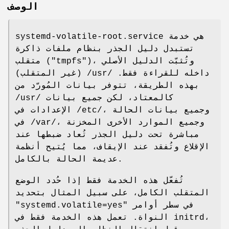
الوصف
systemd-volatile-root.service هي خدمة
تستبدل دليل الجذر بنظام ملفات ذاكرة
متقلب ("tmpfs")، وتُثبّت الدليل الأصلي
(غير المتقلب) /usr/ داخله للقراءة فقط.
بهذه الطريقة، تتوفر بيانات المُورّد من
/usr/ كالمعتاد، لكن جميع بيانات
الإعدادات في /etc/، وجميع بيانات الحالة
في /var/، وجميع الموارد الأخرى المخزنة
مباشرة تحت دليل الجذر تُعاد ضبطها عند
الإقلاع وتُفقد عند الإيقاف، مما يُتيح أنظمة
عديمة الحالة بالكامل.
تُفعّل هذه الخدمة فقط إذا حُدد الوضع
المتقلب الكامل، على سبيل المثال بتحديد
"systemd.volatile=yes" في سطر أوامر
النواة. تعمل هذه الخدمة فقط في initrd،