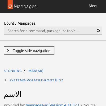
Manpages
Menu
Ubuntu Manpages
Toggle side navigation
stonking
man(ar)
systemd-volatile-root.8.gz
الاسم
Provided by:
manpages-ar (Version: 4.31.0-1)
Source: