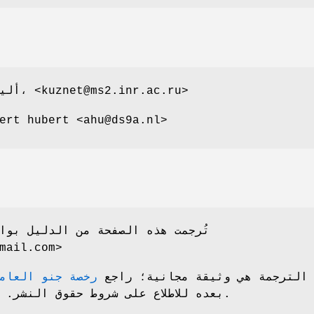
أليكسي ن. كوزنيتسوف، <kuznet@ms2.inr.ac.ru>
صان هذه الصفحة rt hubert <ahu@ds9a.nl
تُرجمت هذه الصفحة من الدليل بوا
mail.com>
الترجمة هي وثيقة مجانية؛ راجع
رخصة جنو العامة 
بعده للاطلاع على شروط حقوق النشر. لا توجد أي ضمانات.