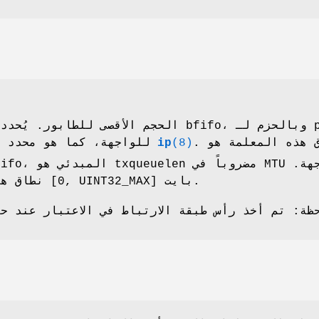
الحجم الأقصى للطابور. يُحدد بالبايتات لـ bfifo، وبالحزم لـ fifo
(8)
ip
txqueuelen للواجهة، كما هو محدد في
نطاق هذه المعلمة هو [0, UINT32_MAX] بايت.