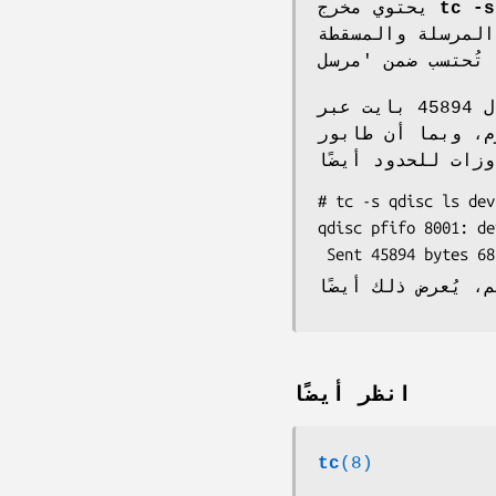
tc -s
يحتوي مخرج
المرسلة والمسقطة
في هذا المثال، طول الطابور هو 100 حزمة، تم إرسال 45894 بايت عبر
ابور pfifo لا يبطئ الحزم، لم
# tc -s qdisc ls dev
qdisc pfifo 8001: de
 Sent 45894 bytes 6
انظر أيضًا
tc
(8)