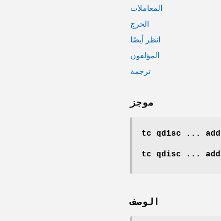
المعاملات
الخرج
انظر أيضًا
المؤلفون
ترجمة
موجز
tc qdisc ... add
tc qdisc ... add
الوصف