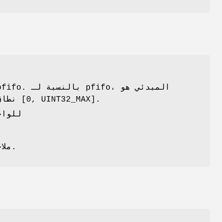
. نطاق هذه المعلمة هو [0, UINT32_MAX].
ملاحظة: تم أخذ رأس طبقة الارتباط في الاعتبار عند حساب طول الحزم.