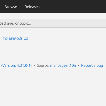
Browse
Releases
tc-bfifo.8.gz
(Version: 4.31.0-1)
Source:
manpages-l10n
Report a bug