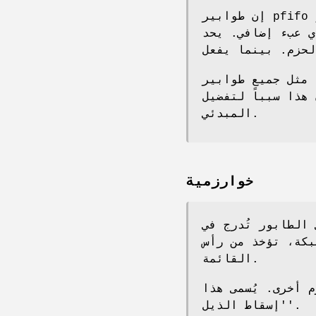
إن طوابير pfifo وbfifo هي طوابير وارد أولاً صادر أولاً بسيطة. وهي
مثل جميع طوابير qdisc غير المبدئية، تحتفظ هذه الطوابير
يل pfifo أو bfifo على الطابور
المبدئي.
خوارزمية
الطابور تُدرج في
بكة، تؤخذ من رأس
القائمة.
م أخرى. يُسمى هذا
'إسقاط الذيل'.