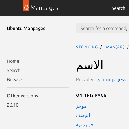
Manpages
Search
Ubuntu Manpages
stonking
man(ar)
الاسم
Home
Search
Provided by:
manpages-ar 
Browse
On this page
Other versions
26.10
موجز
الوصف
خوارزمية