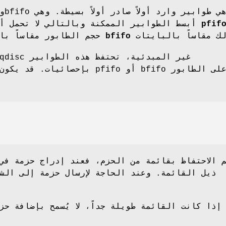
pfif
أبسط الطوابير الممكنة وبالتالي لا تحمل أي عبء إضافي. يحد
bfifo
حجم الطابور مقاساً بالحزم. بينما يفعل
بإحصائيات. قد يكون هذا سبباً لتفض
 الاحتفاظ بقائمة من الحزم، فعند إدراج حزمة في 
ذيل القائمة. وعند الحاجة لإرسال حزمة إلى الش
إذا كانت القائمة طويلة جداً، لا يُسمح بإضافة حز