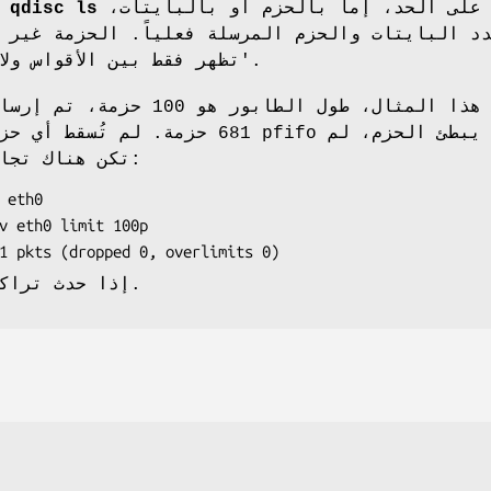
على الحد، إما بالحزم أو بالبايتات،
 qdisc ls
د البايتات والحزم المرسلة فعلياً. الحزمة غير 
تظهر فقط بين الأقواس ولا تُحتسب ضمن 'مرسل'.
681 حزمة. لم تُسقط أي حزم، وبما أن ط
تكن هناك تجاوزات للحدود أيضًا:
 eth0

v eth0 limit 100p

81 pkts (dropped 0, overlimits 0)
إذا حدث تراكم، يُعرض ذلك أيضًا.