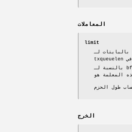
المعاملات
limit
p. بالنسبة لـ pfifo، المبدئي هو
بالنسبة لـ bfifo، المبدئي هو txqueuelen مضروباً في MTU للواجهة.
الخرج