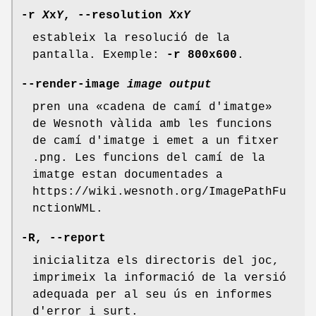
-r
X
x
Y
, --resolution
X
x
Y
estableix la resolució de la
pantalla. Exemple:
-r
800x600
.
--render-image
image
output
pren una «cadena de camí d'imatge»
de Wesnoth vàlida amb les funcions
de camí d'imatge i emet a un fitxer
.png. Les funcions del camí de la
imatge estan documentades a
https://wiki.wesnoth.org/ImagePathFu
nctionWML.
-R, --report
inicialitza els directoris del joc,
imprimeix la informació de la versió
adequada per al seu ús en informes
d'error i surt.