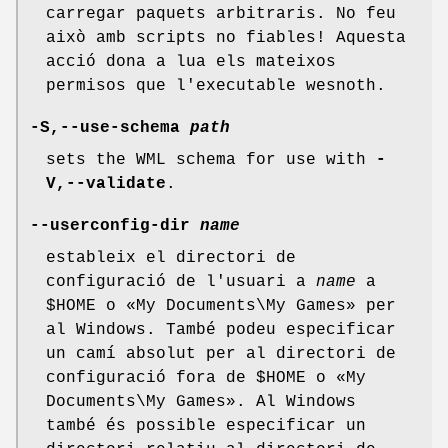
carregar paquets arbitraris. No feu
això amb scripts no fiables! Aquesta
acció dona a lua els mateixos
permisos que l'executable wesnoth.
-S,--use-schema
path
sets the WML schema for use with
-
V,--validate
.
--userconfig-dir
name
estableix el directori de
configuració de l'usuari a
name
a
$HOME o «My Documents\My Games» per
al Windows. També podeu especificar
un camí absolut per al directori de
configuració fora de $HOME o «My
Documents\My Games». Al Windows
també és possible especificar un