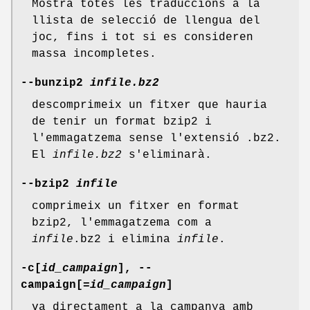
Mostra totes les traduccions a la
llista de selecció de llengua del
joc, fins i tot si es consideren
massa incompletes.
--bunzip2
infile.bz2
descomprimeix un fitxer que hauria
de tenir un format bzip2 i
l'emmagatzema sense l'extensió .bz2.
El
infile.bz2
s'eliminarà.
--bzip2
infile
comprimeix un fitxer en format
bzip2, l'emmagatzema com a
infile
.bz2 i elimina
infile
.
-c[
id_campaign
], --
campaign[
=id_campaign
]
va directament a la campanya amb