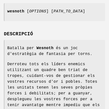
wesnoth
[
OPTIONS
] [
PATH_TO_DATA
]
DESCRIPCIÓ
Batalla per
Wesnoth
és un joc
d'estratègia de fantasia per torns.
Derroteu tots els líders enemics
utilitzant un quadre ben triat de
tropes, cuidant-vos de gestionar els
vostres recursos d'or i pobles. Totes
les unitats tenen les seves pròpies
forces i debilitats; per a guanyar,
desplegueu les vostres forces per a
tenir avantatge mentre impediu que els