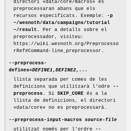
directori «data/core/macros» es
preprocessaran abans que els
recursos especificats. Exemple:
-p
~/wesnoth/data/campaigns/tutorial
~/result.
Per a detalls sobre el
preprocessador, visiteu:
https://wiki.wesnoth.org/Preprocesso
rRef#Command-line_preprocessor.
--preprocess-
defines=
DEFINE1
,
DEFINE2
,
...
llista separada per comes de les
definicions que utilitzarà l'odre
--
preprocess
. Si
SKIP_CORE
és a la
llista de definicions, el directori
«data/core» no es preprocessarà.
--preprocess-input-macros
source-file
utilitzat només per l'ordre
--