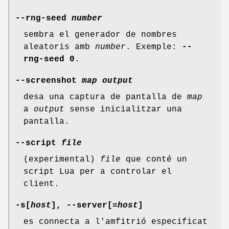
--rng-seed
number
sembra el generador de nombres
aleatoris amb
number
. Exemple:
--
rng-seed
0
.
--screenshot
map
output
desa una captura de pantalla de
map
a
output
sense inicialitzar una
pantalla.
--script
file
(experimental)
file
que conté un
script Lua per a controlar el
client.
-s[
host
], --server[
=host
]
es connecta a l'amfitrió especificat