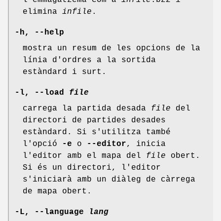
l'emmagatzema com a
infile
.bz2 i
elimina
infile
.
-h, --help
mostra un resum de les opcions de la
línia d'ordres a la sortida
estàndard i surt.
-l, --load
file
carrega la partida desada
file
del
directori de partides desades
estàndard. Si s'utilitza també
l'opció
-e
o
--editor
, inicia
l'editor amb el mapa del
file
obert.
Si és un directori, l'editor
s'iniciarà amb un diàleg de càrrega
de mapa obert.
-L, --language
lang