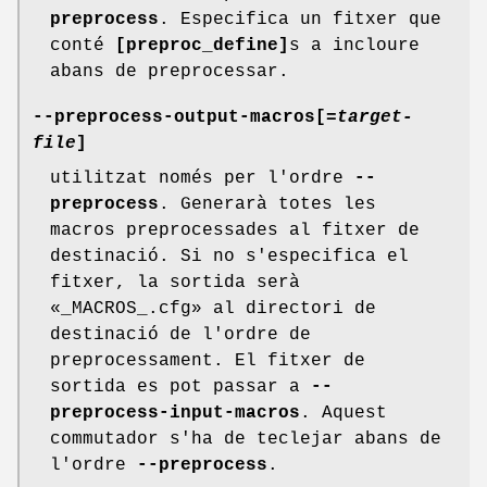
preprocess
. Especifica un fitxer que
conté
[preproc_define]
s a incloure
abans de preprocessar.
--preprocess-output-macros[
=target-
file
]
utilitzat només per l'ordre
--
preprocess
. Generarà totes les
macros preprocessades al fitxer de
destinació. Si no s'especifica el
fitxer, la sortida serà
«_MACROS_.cfg» al directori de
destinació de l'ordre de
preprocessament. El fitxer de
sortida es pot passar a
--
preprocess-input-macros
. Aquest
commutador s'ha de teclejar abans de
l'ordre
--preprocess
.