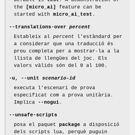
default is
test
. A demonstration of
the
[micro_ai]
feature can be
started with
micro_ai_test
.
--translations-over
percent
Estableix al
percent
l'estàndard per
a considerar que una traducció és
prou completa per a mostrar-la a la
llista de llengües del joc. Els
valors vàlids són del 0 al 100.
-u, --unit
scenario-id
executa l'escenari de prova
especificat com a prova unitària.
Implica
--nogui
.
--unsafe-scripts
posa el paquet
package
a disposició
dels scripts lua, perquè puguin