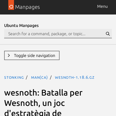
Manpages
Menu
Ubuntu Manpages
Toggle side navigation
stonking
man(ca)
wesnoth-1.18.6.gz
wesnoth: Batalla per
Wesnoth, un joc
d'estratègia de