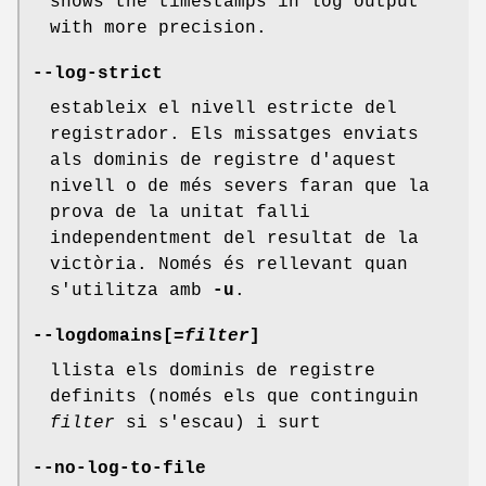
shows the timestamps in log output
with more precision.
--log-strict
estableix el nivell estricte del
registrador. Els missatges enviats
als dominis de registre d'aquest
nivell o de més severs faran que la
prova de la unitat falli
independentment del resultat de la
victòria. Només és rellevant quan
s'utilitza amb
-u
.
--logdomains[
=filter
]
llista els dominis de registre
definits (només els que continguin
filter
si s'escau) i surt
--no-log-to-file