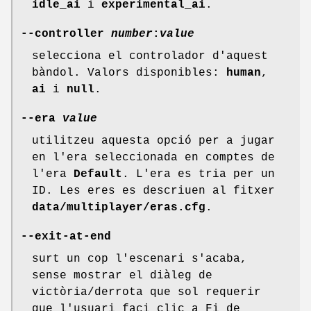
idle_ai
i
experimental_ai
.
--controller
number
:
value
selecciona el controlador d'aquest
bàndol. Valors disponibles:
human
,
ai
i
null
.
--era
value
utilitzeu aquesta opció per a jugar
en l'era seleccionada en comptes de
l'era
Default
. L'era es tria per un
ID. Les eres es descriuen al fitxer
data/multiplayer/eras.cfg
.
--exit-at-end
surt un cop l'escenari s'acaba,
sense mostrar el diàleg de
victòria/derrota que sol requerir
que l'usuari faci clic a Fi de