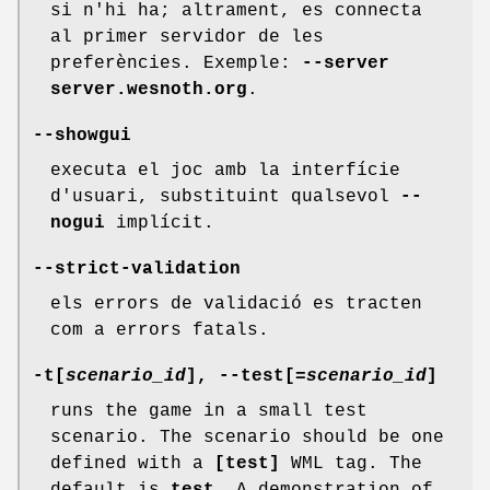
si n'hi ha; altrament, es connecta
al primer servidor de les
preferències. Exemple:
--server
server.wesnoth.org
.
--showgui
executa el joc amb la interfície
d'usuari, substituint qualsevol
--
nogui
implícit.
--strict-validation
els errors de validació es tracten
com a errors fatals.
-t[
scenario_id
], --test[
=scenario_id
]
runs the game in a small test
scenario. The scenario should be one
defined with a
[test]
WML tag. The