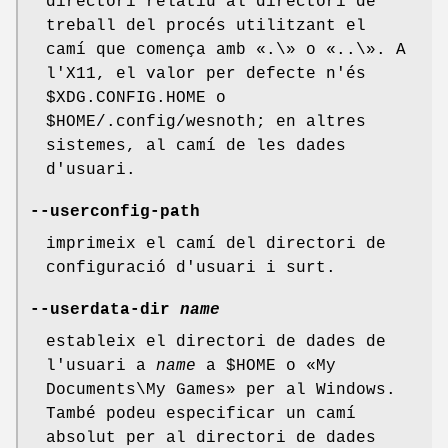
directori relatiu al directori de
treball del procés utilitzant el
camí que comença amb «.\» o «..\». A
l'X11, el valor per defecte n'és
$XDG.CONFIG.HOME o
$HOME/.config/wesnoth; en altres
sistemes, al camí de les dades
d'usuari.
--userconfig-path
imprimeix el camí del directori de
configuració d'usuari i surt.
--userdata-dir
name
estableix el directori de dades de
l'usuari a
name
a $HOME o «My
Documents\My Games» per al Windows.
També podeu especificar un camí
absolut per al directori de dades