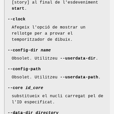
[story] al final de l'esdeveniment
start
.
--clock
Afegeix l'opció de mostrar un
rellotge per a provar el
temporitzador de dibuix.
--config-dir
name
Obsolet. Utilitzeu
--userdata-dir
.
--config-path
Obsolet. Utilitzeu
--userdata-path
.
--core
id_core
substitueix el nucli carregat pel de
l'ID especificat.
--data-dir
directory