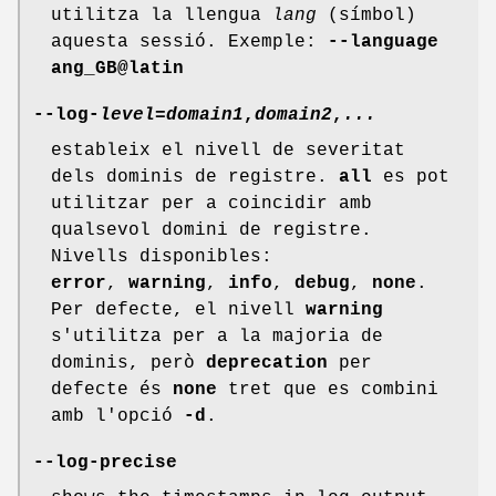
utilitza la llengua
lang
(símbol)
aquesta sessió. Exemple:
--language
ang_GB@latin
--log-
level
=
domain1
,
domain2
,
...
estableix el nivell de severitat
dels dominis de registre.
all
es pot
utilitzar per a coincidir amb
qualsevol domini de registre.
Nivells disponibles:
error
,
warning
,
info
,
debug
,
none
.
Per defecte, el nivell
warning
s'utilitza per a la majoria de
dominis, però
deprecation
per
defecte és
none
tret que es combini
amb l'opció
-d
.
--log-precise