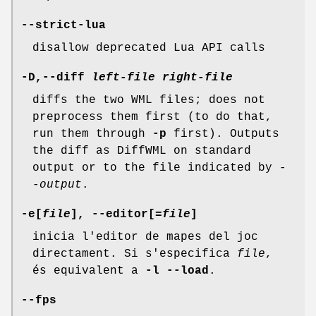
--strict-lua
disallow deprecated Lua API calls
-D,--diff
left-file
right-file
diffs the two WML files; does not
preprocess them first (to do that,
run them through
-p
first). Outputs
the diff as DiffWML on standard
output or to the file indicated by
-
-output
.
-e[
file
], --editor[
=file
]
inicia l'editor de mapes del joc
directament. Si s'especifica
file
,
és equivalent a
-l
--load
.
--fps