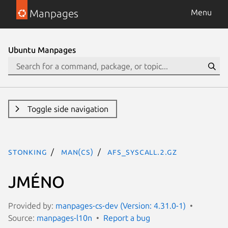
Manpages
Menu
Ubuntu Manpages
Toggle side navigation
stonking
man(cs)
afs_syscall.2.gz
JMÉNO
Provided by:
manpages-cs-dev (Version: 4.31.0-1)
Source:
manpages-l10n
Report a bug