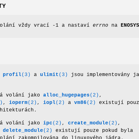
TY
volání vždy vrací -1 a nastaví
errno
na
ENOSY
,
profil
(3)
a
ulimit
(3)
jsou implementovány j
vá volání jako
alloc_hugepages
(2)
,
)
,
ioperm
(2)
,
iopl
(2)
a
vm86
(2)
existují pou
hitekturách.
vá volání jako
ipc
(2)
,
create_module
(2)
,
a
delete_module
(2)
existují pouze pokud byla
olání zakompilována do linuxového jádra.