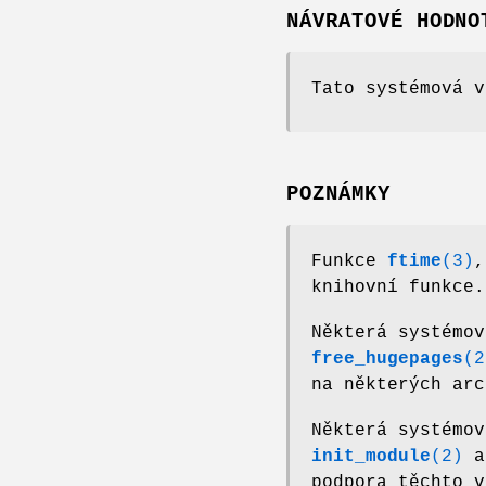
NÁVRATOVÉ HODNO
Tato systémová 
POZNÁMKY
Funkce
ftime
(3)
knihovní funkce.
Některá systémo
free_hugepages
(2
na některých arc
Některá systémo
init_module
(2)
podpora těchto v