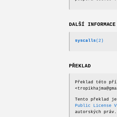
DALŠÍ INFORMACE
syscalls
(2)
PŘEKLAD
Překlad této pří
<tropikhajma@gma
Tento překlad j
Public License V
autorských práv.