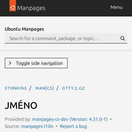
Manpages
Menu
Ubuntu Manpages
Toggle side navigation
stonking
man(cs)
gtty.2.gz
JMÉNO
Provided by:
manpages-cs-dev (Version: 4.31.0-1)
Source:
manpages-l10n
Report a bug