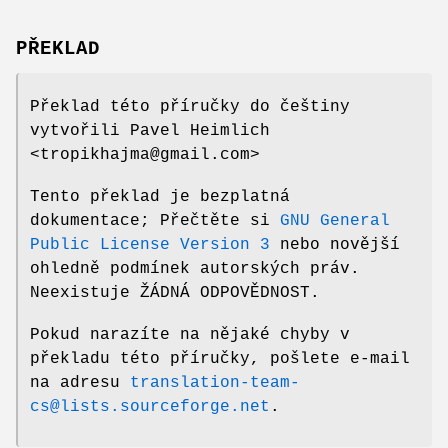
PŘEKLAD
Překlad této příručky do češtiny
vytvořili Pavel Heimlich
<tropikhajma@gmail.com>
Tento překlad je bezplatná
dokumentace; Přečtěte si
GNU General
Public License Version 3
nebo novější
ohledně podmínek autorských práv.
Neexistuje ŽÁDNÁ ODPOVĚDNOST.
Pokud narazíte na nějaké chyby v
překladu této příručky, pošlete e-mail
na adresu
translation-team-
cs@lists.sourceforge.net
.