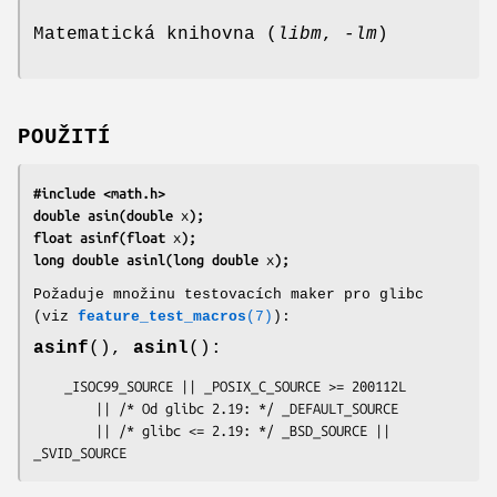
Matematická knihovna (
libm
,
-lm
)
POUŽITÍ
#include <math.h>
double asin(double 
x
);
float asinf(float 
x
);
long double asinl(long double 
x
);
Požaduje množinu testovacích maker pro glibc
(viz
feature_test_macros
(7)
):
asinf
(),
asinl
():
    _ISOC99_SOURCE || _POSIX_C_SOURCE >= 200112L

        || /* Od glibc 2.19: */ _DEFAULT_SOURCE

        || /* glibc <= 2.19: */ _BSD_SOURCE || 
_SVID_SOURCE