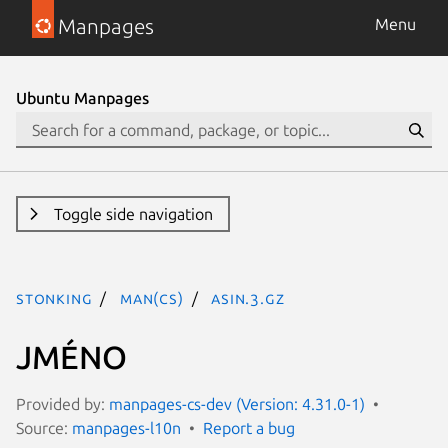
Manpages
Menu
Ubuntu Manpages
Toggle side navigation
stonking
man(cs)
asin.3.gz
JMÉNO
Provided by:
manpages-cs-dev (Version: 4.31.0-1)
Source:
manpages-l10n
Report a bug