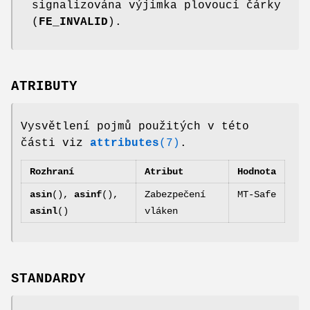
signalizována výjimka plovoucí čárky
(
FE_INVALID
).
ATRIBUTY
Vysvětlení pojmů použitých v této
části viz
attributes
(7)
.
Rozhraní
Atribut
Hodnota
asin
(),
asinf
(),
Zabezpečení
MT-Safe
asinl
()
vláken
STANDARDY