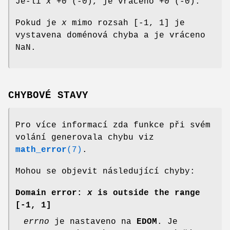
Je-li
x
+0 (-0), je vráceno +0 (-0).
Pokud je
x
mimo rozsah [-1, 1] je
vystavena doménová chyba a je vráceno
NaN.
CHYBOVÉ STAVY
Pro více informací zda funkce při svém
volání generovala chybu viz
math_error
(7)
.
Mohou se objevit následující chyby:
Domain error:
x
is outside the range
[-1, 1]
errno
je nastaveno na
EDOM
. Je