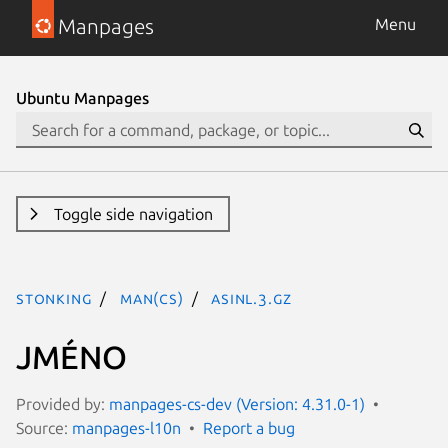
Manpages
Menu
Ubuntu Manpages
Toggle side navigation
stonking
man(cs)
asinl.3.gz
JMÉNO
Provided by:
manpages-cs-dev (Version: 4.31.0-1)
Source:
manpages-l10n
Report a bug