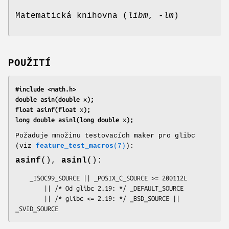
Matematická knihovna (
libm
,
-lm
)
POUŽITÍ
#include <math.h>
double asin(double 
x
);
float asinf(float 
x
);
long double asinl(long double 
x
);
Požaduje množinu testovacích maker pro glibc
(viz
feature_test_macros
(7)
):
asinf
(),
asinl
():
    _ISOC99_SOURCE || _POSIX_C_SOURCE >= 200112L

        || /* Od glibc 2.19: */ _DEFAULT_SOURCE

        || /* glibc <= 2.19: */ _BSD_SOURCE || 
_SVID_SOURCE