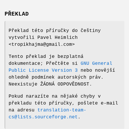
PŘEKLAD
Překlad této příručky do češtiny
vytvořili Pavel Heimlich
<tropikhajma@gmail.com>
Tento překlad je bezplatná
dokumentace; Přečtěte si
GNU General
Public License Version 3
nebo novější
ohledně podmínek autorských práv.
Neexistuje ŽÁDNÁ ODPOVĚDNOST.
Pokud narazíte na nějaké chyby v
překladu této příručky, pošlete e-mail
na adresu
translation-team-
cs@lists.sourceforge.net
.