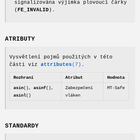
signalizována výjimka plovoucí čárky
(
FE_INVALID
).
ATRIBUTY
Vysvětlení pojmů použitých v této
části viz
attributes
(7)
.
Rozhraní
Atribut
Hodnota
asin
(),
asinf
(),
Zabezpečení
MT-Safe
asinl
()
vláken
STANDARDY