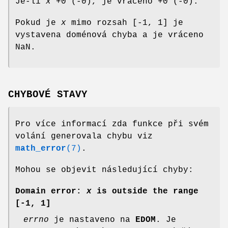
Je-li
x
+0 (-0), je vráceno +0 (-0).
Pokud je
x
mimo rozsah [-1, 1] je
vystavena doménová chyba a je vráceno
NaN.
CHYBOVÉ STAVY
Pro více informací zda funkce při svém
volání generovala chybu viz
math_error
(7)
.
Mohou se objevit následující chyby:
Domain error:
x
is outside the range
[-1, 1]
errno
je nastaveno na
EDOM
. Je