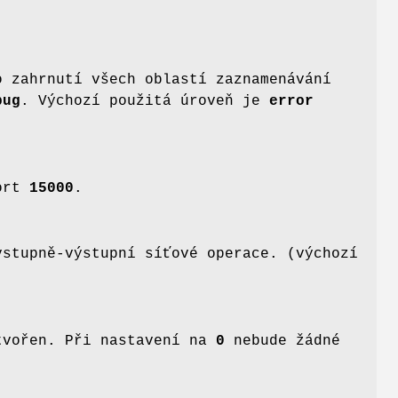
o zahrnutí všech oblastí zaznamenávání
bug
. Výchozí použitá úroveň je
error
port
15000
.
vstupně-výstupní síťové operace. (výchozí
ytvořen. Při nastavení na
0
nebude žádné