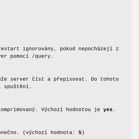
estart ignorovány, pokud nepocházejí z
er pomocí /query.
ůže server číst a přepisovat. Do tohoto
i spuštění.
komprimovaný. Výchozí hodnotou je
yes
.
nečno. (výchozí hodnota:
5
)