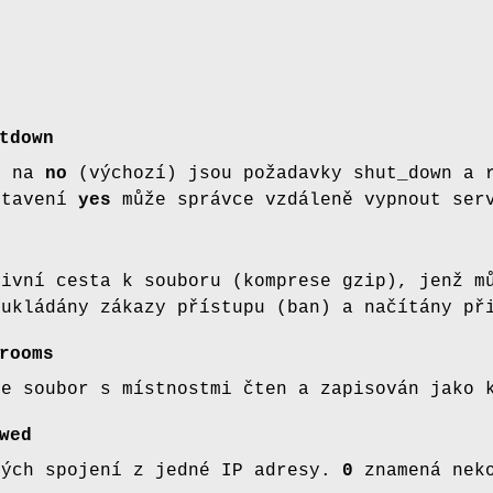
tdown
í na
no
(výchozí) jsou požadavky shut_down a r
stavení
yes
může správce vzdáleně vypnout serv
tivní cesta k souboru (komprese gzip), jenž m
 ukládány zákazy přístupu (ban) a načítány př
rooms
je soubor s místnostmi čten a zapisován jako 
wed
ných spojení z jedné IP adresy.
0
znamená neko