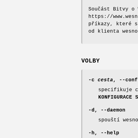
Součást Bitvy o 
https://www.wesn
příkazy, které s
od klienta wesno
VOLBY
-c
cesta
, --conf
specifikuje 
KONFIGURACE 
-d, --daemon
spouští wesn
-h, --help