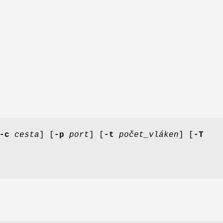
-c
cesta
] [
-p
port
] [
-t
počet_vláken
] [
-T