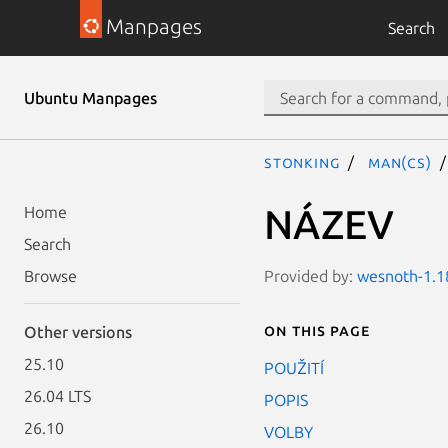
Manpages
Search
Ubuntu Manpages
stonking
man(cs)
NÁZEV
Home
Search
Provided by:
wesnoth-1.18
Browse
On this page
Other versions
25.10
POUŽITÍ
26.04 LTS
POPIS
26.10
VOLBY