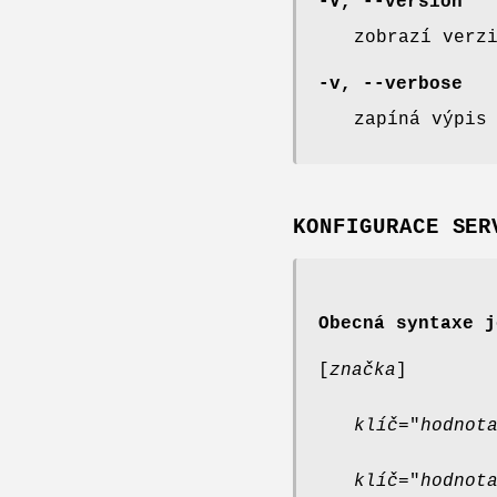
-V, --version
zobrazí verz
-v, --verbose
zapíná výpis
KONFIGURACE SER
Obecná syntaxe j
[
značka
]
klíč
="
hodnot
klíč
="
hodnot