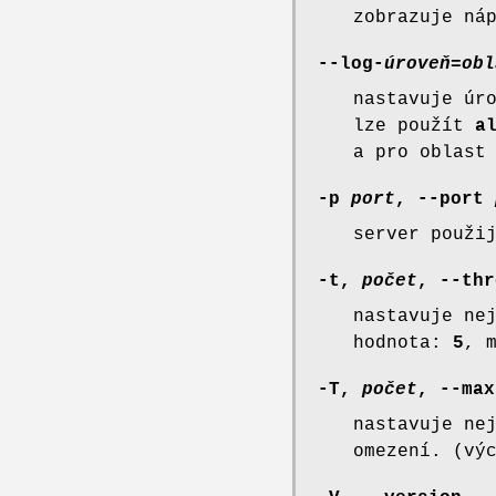
zobrazuje ná
--log-
úroveň
=
obl
nastavuje úr
lze použít
a
a pro oblas
-p
port
, --port
server použi
-t,
počet
, --thr
nastavuje ne
hodnota:
5
, 
-T,
počet
, --max
nastavuje ne
omezení. (vý