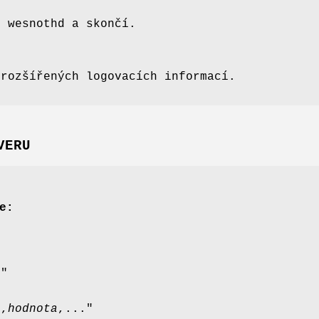
i wesnothd a skončí.
 rozšířených logovacích informací.
VERU
e:
a
"
a
,
hodnota
,..."