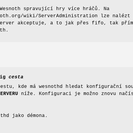
Wesnoth spravující hry více hráčů. Na
oth.org/wiki/ServerAdministration lze nalézt
erver akceptuje, a to jak přes fifo, tak pří
th.
ig
cesta
cestu, kde má wesnothd hledat konfigurační so
SERVERU
níže. Konfiguraci je možno znovu načís
othd jako démona.