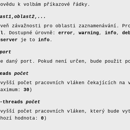
povědu k volbám příkazové řádky.
ast1
,
oblast2
,
...
oveň závažnosti pro oblasti zaznamenávání. Pr
ll
. Dostupné úrovně:
error
,
warning
,
info
,
de
t
server
je to
info
.
port
je daný port. Pokud není určen, bude použit 
eads
počet
jvyšší počet pracovních vláken čekajících na 
maximum:
30
)
-threads
počet
jvyšší počet pracovních vláken, který bude v
chozí hodnota:
0
)