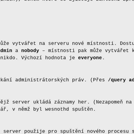
může vytvářet na serveru nové místnosti. Dos
admin
a
nobody
– místnosti pak může vytvářet k
 nikdo. Výchozí hodnota je
everyone
.
skání administrátorských práv. (Přes
/query a
nějž server ukládá záznamy her. (Nezapomeň na
sář, v němž byl wesnothd spuštěn.
ý server použije pro spuštění nového procesu