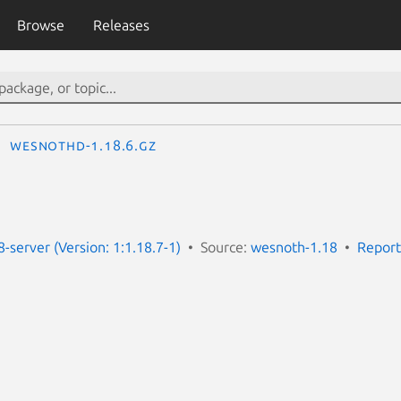
Browse
Releases
wesnothd-1.18.6.gz
-server (Version: 1:1.18.7-1)
Source:
wesnoth-1.18
Report