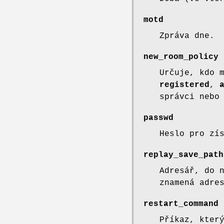
motd
Zpráva dne.
new_room_policy
Určuje, kdo 
registered
,
správci nebo
passwd
Heslo pro zí
replay_save_path
Adresář, do 
znamená adre
restart_command
Příkaz, kter