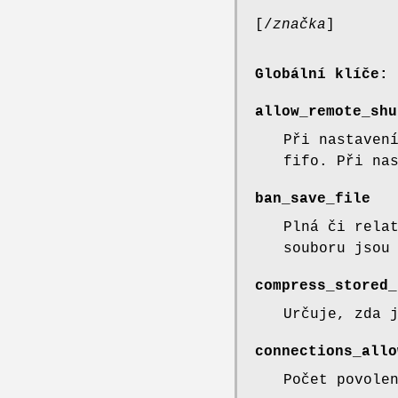
[/
značka
]
Globální klíče:
allow_remote_shu
Při nastaven
fifo. Při na
ban_save_file
Plná či rela
souboru jsou
compress_stored_
Určuje, zda 
connections_allo
Počet povole