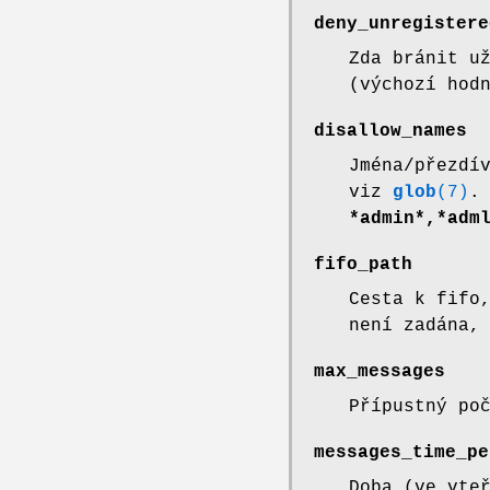
deny_unregistere
Zda bránit u
(výchozí hod
disallow_names
Jména/přezdí
viz
glob
(7)
.
*admin*,*adm
fifo_path
Cesta k fifo
není zadána,
max_messages
Přípustný po
messages_time_pe
Doba (ve vte