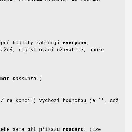
tupné hodnoty zahrnují
everyone
,
aždý, registrovaní uživatelé, pouze
dmin
password
.)
 / na konci!) Výchozí hodnotou je `', což
 sebe sama při příkazu
restart
. (Lze