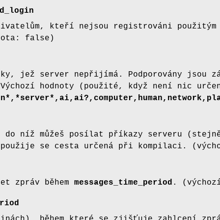
d_login
živatelům, kteří nejsou registrováni použitý
nota: false)
vky, jež server nepřijímá. Podporovány jsou 
 Výchozí hodnoty (použité, když není nic urče
ln*,*server*,ai,ai?,computer,human,network,pl
, do níž můžeš posílat příkazy serveru (stejn
 použije se cesta určená při kompilaci. (výc
čet zpráv během
messages_time_period
. (výchoz
riod
řinách), během které se zjišťuje zahlcení zp