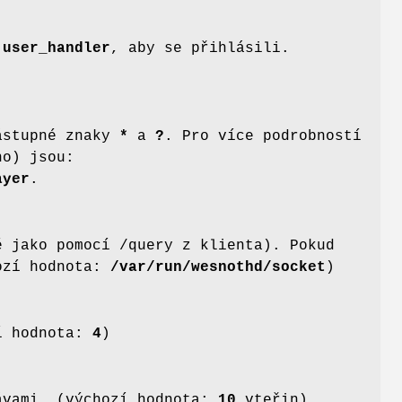
m
user_handler
, aby se přihlásili.
zástupné znaky
*
a
?
. Pro více podrobností
no) jsou:
ayer
.
ě jako pomocí /query z klienta). Pokud
hozí hodnota:
/var/run/wesnothd/socket
)
í hodnota:
4
)
rávami. (výchozí hodnota:
10
vteřin)