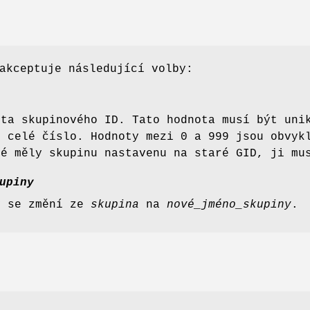
kceptuje následující volby:
ota skupinového ID. Tato hodnota musí být un
é celé číslo. Hodnoty mezi 0 a 999 jsou obvyk
ré měly skupinu nastavenu na staré GID, ji mu
upiny
y se změní ze
skupina
na
nové_jméno_skupiny
.