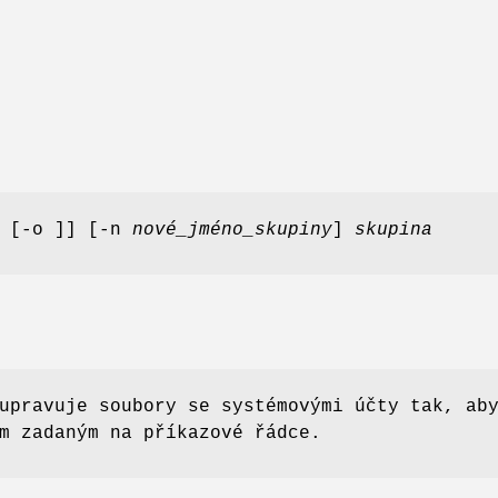
[-o ]] [-n
nové_jméno_skupiny
]
skupina
pravuje soubory se systémovými účty tak, ab
m zadaným na příkazové řádce.