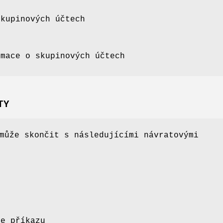
skupinových účtech
rmace o skupinových účtech
TY
ůže skončit s následujícími návratovými
xe příkazu