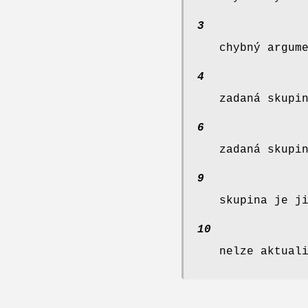
3
chybný argum
4
zadaná skupi
6
zadaná skupi
9
skupina je j
10
nelze aktual