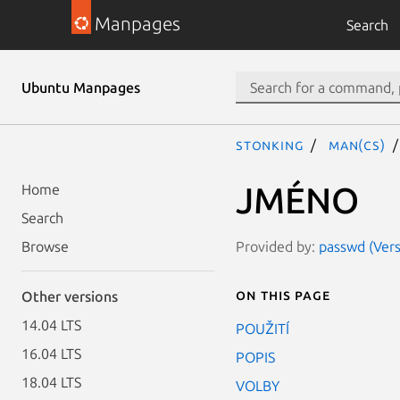
Manpages
Search
Ubuntu Manpages
stonking
man(cs)
JMÉNO
Home
Search
Provided by:
passwd (Vers
Browse
On this page
Other versions
14.04 LTS
POUŽITÍ
16.04 LTS
POPIS
18.04 LTS
VOLBY