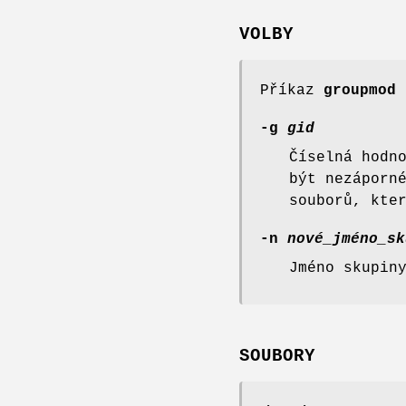
VOLBY
Příkaz
groupmod
a
-g
gid
Číselná hodn
být nezáporn
souborů, kte
-n
nové_jméno_sk
Jméno skupin
SOUBORY