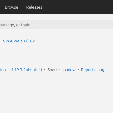
Browse
Releases
groupmod.8.gz
ion: 1:4.19.3-2ubuntu1)
Source:
shadow
Report a bug