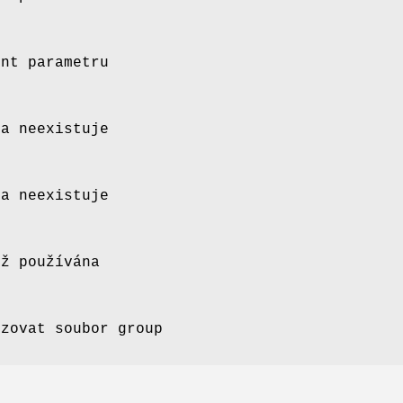
ent parametru
na neexistuje
na neexistuje
iž používána
izovat soubor group