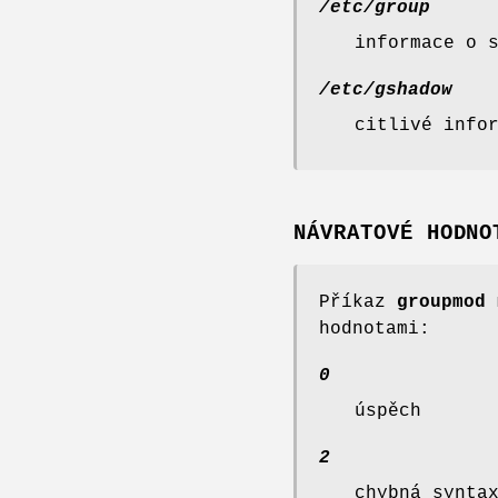
/etc/group
informace o 
/etc/gshadow
citlivé info
NÁVRATOVÉ HODNO
Příkaz
groupmod
m
hodnotami:
0
úspěch
2
chybná synta