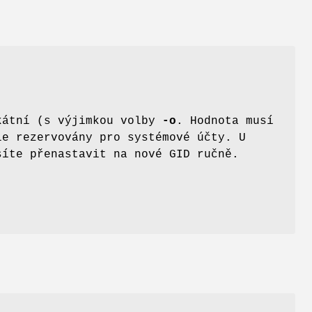
ikátní (s výjimkou volby
-o
. Hodnota musí
le rezervovány pro systémové účty. U
síte přenastavit na nové GID ručně.