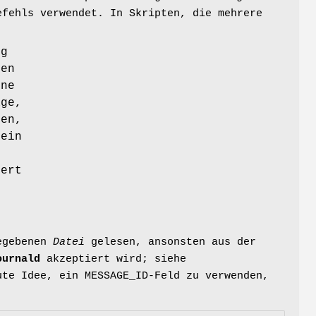
efehls verwendet. In Skripten, die mehrere
ng
ten
ene
ge,
en,
 ein
dert
gegebenen
Datei
gelesen, ansonsten aus der
ournald
akzeptiert wird; siehe
te Idee, ein MESSAGE_ID-Feld zu verwenden,