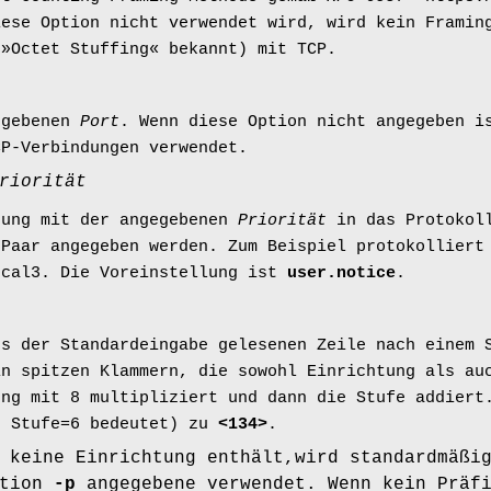
iese Option nicht verwendet wird, wird kein Framin
 »Octet Stuffing« bekannt) mit TCP.
egebenen
Port
. Wenn diese Option nicht angegeben i
P-Verbindungen verwendet.
riorität
dung mit der angegebenen
Priorität
in das Protokoll
-Paar angegeben werden. Zum Beispiel protokollier
ocal3. Die Voreinstellung ist
user.notice
.
us der Standardeingabe gelesenen Zeile nach einem 
in spitzen Klammern, die sowohl Einrichtung als au
ung mit 8 multipliziert und dann die Stufe addier
d Stufe=6 bedeutet) zu
<134>
.
 keine Einrichtung enthält,wird standardmäßi
ption
-p
angegebene verwendet. Wenn kein Präf