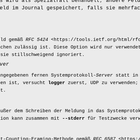
s wird als Spezialfall behandelt, andere Fel
eld im Journal gespeichert, falls sie mehrfa
eld gemäß
RFC 5424
<https://tools.ietf.org/html/rfc
ichen zulässig ist. Diese Option wird nur verwend
 sie stillschweigend ignoriert.
ver
angegebenen fernen Systemprotokoll-
Server
statt in 
en ist, versucht
logger
zuerst, UDP zu verwenden; 
ht.
außer dem Schreiben der Meldung in das Systemproto
tion kann zusammen mit
--stderr
für Testzwecke verw
et-Counting-Framing-Methode gemäß
RFC 6587
<https:/