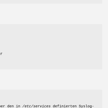
e
er
über den in
/etc/services
definierten Syslog-