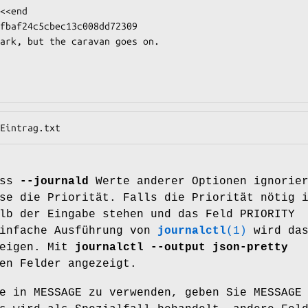
<<end

fbaf24c5cbec13c008dd72309

ark, but the caravan goes on.

Eintrag.txt
ass
--journald
Werte anderer Optionen ignorie
se die Priorität. Falls die Priorität nötig 
lb der Eingabe stehen und das Feld PRIORITY
einfache Ausführung von
journalctl
(1)
wird da
zeigen. Mit
journalctl --output json-pretty
en Felder angezeigt.
e in MESSAGE zu verwenden, geben Sie MESSAGE