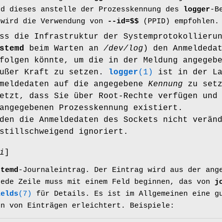
rd dieses anstelle der Prozesskennung des
logger
-B
 wird die Verwendung von
--id=$$
(PPID) empfohlen.
ss die Infrastruktur der Systemprotokollieru
stemd
beim Warten an
/dev/log
) den Anmeldeda
folgen könnte, um die in der Meldung angegeb
außer Kraft zu setzen.
logger
(1)
ist in der La
nmeldedaten auf die angegebene
Kennung
zu setz
etzt, dass Sie über Root-Rechte verfügen und
angegebenen Prozesskennung existiert.
den die Anmeldedaten des Sockets nicht verän
stillschweigend ignoriert.
i
]
stemd
-Journaleintrag. Der Eintrag wird aus der an
Jede Zeile muss mit einem Feld beginnen, das von
j
ields
(7)
für Details. Es ist im Allgemeinen eine gu
en von Einträgen erleichtert. Beispiele: