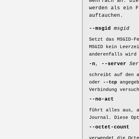
mehrfach an. Die
werden als ein F
auftauchen.
--msgid
msgid
Setzt das MSGID-F
MSGID kein Leerze
anderenfalls wird
-n
,
--server
Ser
schreibt auf den 
oder
--tcp
angegeb
Verbindung versuc
--no-act
führt alles aus, 
Journal. Diese Op
--octet-count
verwendet die Oct