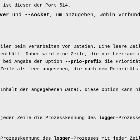
t ist dieser der Port 514.
ver
und
--socket
, um anzugeben, wohin verbun
eilen beim Verarbeiten von Dateien. Eine leere Zei
 enthält. Daher wird eine Zeile, die nur Leerraum 
s bei Angabe der Option
--prio-prefix
die Priorität
 Zeile als leer angesehen, die nach dem Priorität
 Inhalt der angegebenen
Datei
. Diese Option kann n
.
 jeder Zeile die Prozesskennung des
logger
-Prozess
 Prozesskennung des
logger
-Prozesses mit jeder Zei