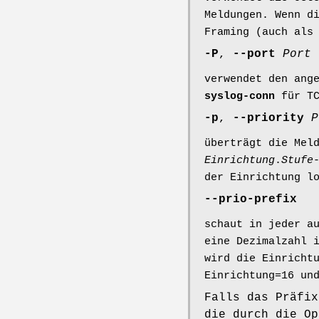
Meldungen. Wenn d
Framing (auch als
-P
,
--port
Port
verwendet den ang
syslog-conn
für TC
-p
,
--priority
P
überträgt die Mel
Einrichtung
.
Stufe
der Einrichtung l
--prio-prefix
schaut in jeder a
eine Dezimalzahl 
wird die Einricht
Einrichtung=16 un
Falls das Präfix
die durch die O