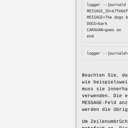
logger --journald 
MESSAGE_ID=67feb6f
MESSAGE=The dogs b
DOGS=bark

CARAVAN=goes on

end
logger --journald=
Beachten Sie, d
wie beispielswei
muss sie innerha
verwenden. Die 
MESSAGE-Feld an
werden die übrig
Um Zeilenumbrüch