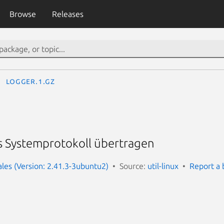
Browse
Releases
logger.1.gz
 Systemprotokoll übertragen
cales (Version: 2.41.3-3ubuntu2)
Source:
util-linux
Report a 