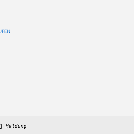
UFEN
n]
Meldung