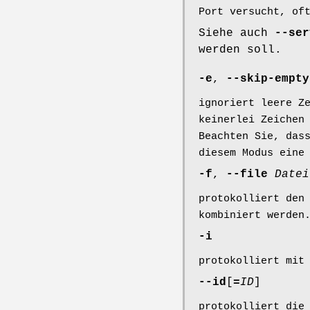
Port versucht, of
Siehe auch
--ser
werden soll.
-e
,
--skip-empty
ignoriert leere Z
keinerlei Zeichen
Beachten Sie, das
diesem Modus eine
-f
,
--file
Datei
protokolliert den
kombiniert werden
-i
protokolliert mit
--id
[
=
ID
]
protokolliert die