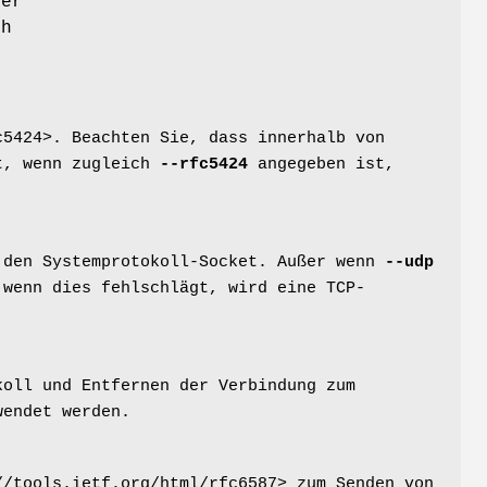
der
ch
5424>. Beachten Sie, dass innerhalb von
et, wenn zugleich
--rfc5424
angegeben ist,
den Systemprotokoll-Socket. Außer wenn
--udp
wenn dies fehlschlägt, wird eine TCP-
koll und Entfernen der Verbindung zum
endet werden.
/tools.ietf.org/html/rfc6587> zum Senden von