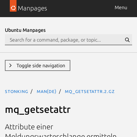
Manpages
Menu
Ubuntu Manpages
Toggle side navigation
stonking
man(de)
mq_getsetattr.2.gz
mq_getsetattr
Attribute einer
Meldungswarteschlange ermitteln