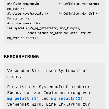
#include <mqueue.h>
           /* Definition von 
struct 
mq_attr
#include <sys/syscall.h>
      /* Definition der 
SYS_*
-
#include <unistd.h>
int syscall(SYS_mq_getsetattr, mqd_t 
mqdes
,
            const struct mq_attr *
neuAttr
, struct 
mq_attr *
altAttr
);
BESCHREIBUNG
Verwenden Sie diesen Systemaufruf
nicht.
Dies ist der Systemaufruf niederer
Ebene, der zur Implementierung von
mq_getattr
(3)
und
mq_setattr
(3)
verwendet wird. Eine Erklärung zur