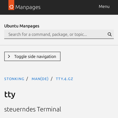
Manpages
Menu
Ubuntu Manpages
Toggle side navigation
stonking
man(de)
tty.4.gz
tty
steuerndes Terminal