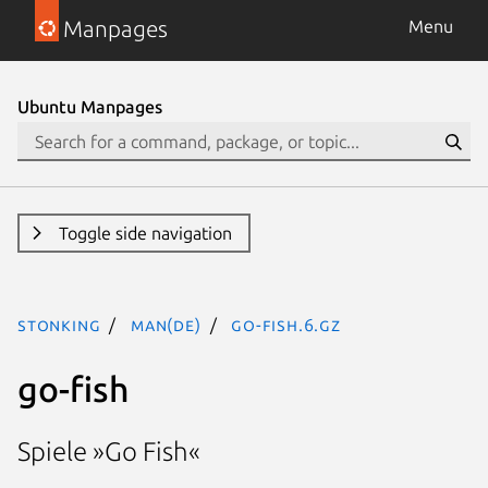
Manpages
Menu
Ubuntu Manpages
Toggle side navigation
stonking
man(de)
go-fish.6.gz
go-fish
Spiele »Go Fish«