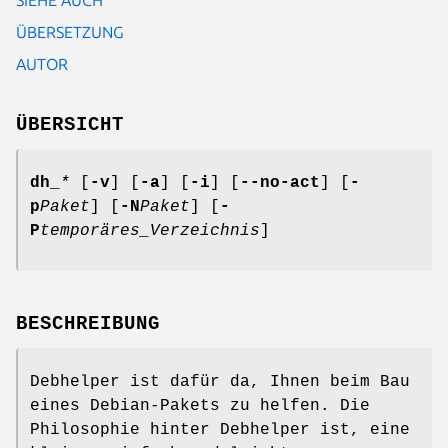
ÜBERSETZUNG
AUTOR
ÜBERSICHT
dh_
*
[
-v
] [
-a
] [
-i
] [
--no-act
] [
-
p
Paket
] [
-N
Paket
] [
-
P
temporäres_Verzeichnis
]
BESCHREIBUNG
Debhelper ist dafür da, Ihnen beim Bau
eines Debian-Pakets zu helfen. Die
Philosophie hinter Debhelper ist, eine