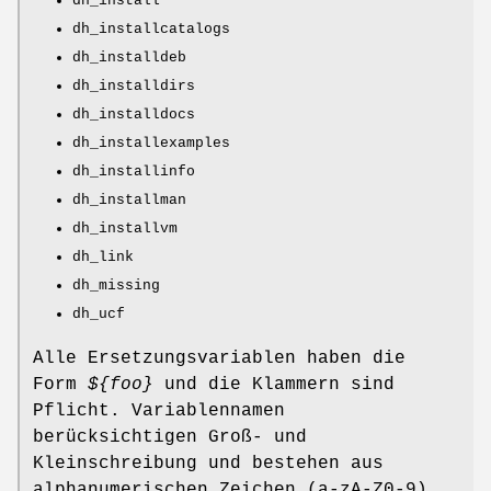
dh_install
dh_installcatalogs
dh_installdeb
dh_installdirs
dh_installdocs
dh_installexamples
dh_installinfo
dh_installman
dh_installvm
dh_link
dh_missing
dh_ucf
Alle Ersetzungsvariablen haben die
Form
${foo}
und die Klammern sind
Pflicht. Variablennamen
berücksichtigen Groß- und
Kleinschreibung und bestehen aus
alphanumerischen Zeichen (a-zA-Z0-9),