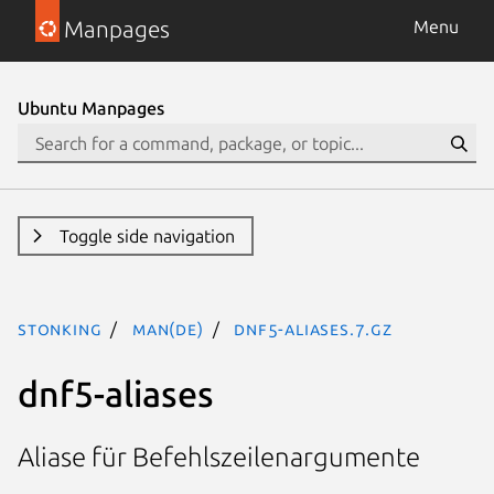
Manpages
Menu
Ubuntu Manpages
Toggle side navigation
stonking
man(de)
dnf5-aliases.7.gz
dnf5-aliases
Aliase für Befehlszeilenargumente