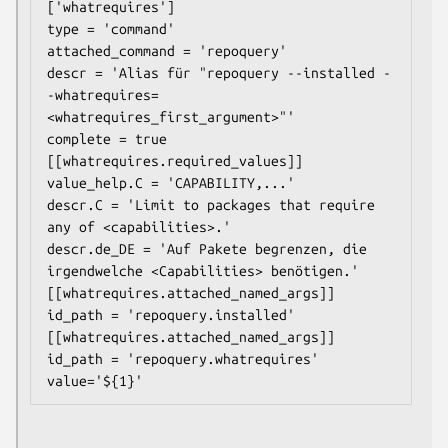
['whatrequires']

type = 'command'

attached_command = 'repoquery'

descr = 'Alias für "repoquery --installed -
-whatrequires=
<whatrequires_first_argument>"'

complete = true

[[whatrequires.required_values]]

value_help.C = 'CAPABILITY,...'

descr.C = 'Limit to packages that require 
any of <capabilities>.'

descr.de_DE = 'Auf Pakete begrenzen, die 
irgendwelche <Capabilities> benötigen.'

[[whatrequires.attached_named_args]]

id_path = 'repoquery.installed'

[[whatrequires.attached_named_args]]

id_path = 'repoquery.whatrequires'
