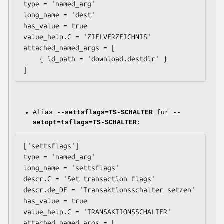
type = 'named_arg'

long_name = 'dest'

has_value = true

value_help.C = 'ZIELVERZEICHNIS'

attached_named_args = [

    { id_path = 'download.destdir' }

Alias
--settsflags=TS-SCHALTER
für
--
setopt=tsflags=TS-SCHALTER
:
['settsflags']

type = 'named_arg'

long_name = 'settsflags'

descr.C = 'Set transaction flags'

descr.de_DE = 'Transaktionsschalter setzen'

has_value = true

value_help.C = 'TRANSAKTIONSSCHALTER'

attached_named_args = [
