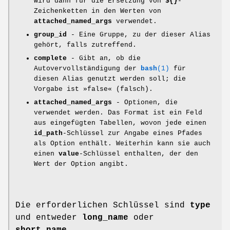
wird dann für die Ersetzung von
${}
-
Zeichenketten in den Werten von
attached_named_args
verwendet.
group_id
- Eine Gruppe, zu der dieser Alias
gehört, falls zutreffend.
complete
- Gibt an, ob die
Autovervollständigung der
bash
(1)
für
diesen Alias genutzt werden soll; die
Vorgabe ist »false« (falsch).
attached_named_args
- Optionen, die
verwendet werden. Das Format ist ein Feld
aus eingefügten Tabellen, wovon jede einen
id_path
-Schlüssel zur Angabe eines Pfades
als Option enthält. Weiterhin kann sie auch
einen
value
-Schlüssel enthalten, der den
Wert der Option angibt.
Die erforderlichen Schlüssel sind
type
und entweder
long_name
oder
short_name
.