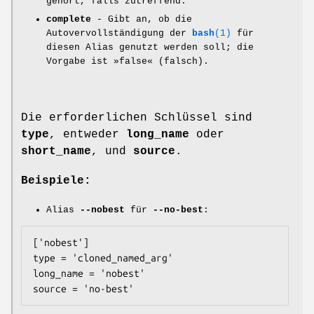
gehört, falls zutreffend.
complete
- Gibt an, ob die
Autovervollständigung der
bash
(1)
für
diesen Alias genutzt werden soll; die
Vorgabe ist »false« (falsch).
Die erforderlichen Schlüssel sind
type
, entweder
long_name
oder
short_name
, und
source
.
Beispiele:
Alias
--nobest
für
--no-best
:
['nobest']

type = 'cloned_named_arg'

long_name = 'nobest'
