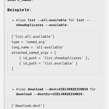
Beispiele:
Alias
list --all-available
für
list --
showduplicates --available
:
['list.all-available']

type = 'named_arg'

long_name = 'all-available'

attached_named_args = [

    { id_path = 'list.showduplicates' },

    { id_path = 'list.available' }

Alias
download --dest=ZIELVERZEICHNIS
für
download --destdir=ZIELVERZEICHNIS
:
['download.dest']
