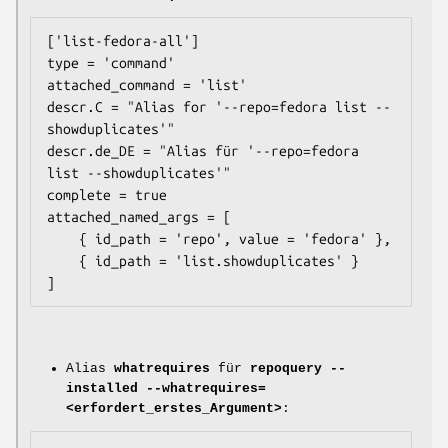
['list-fedora-all']

type = 'command'

attached_command = 'list'

descr.C = "Alias for '--repo=fedora list --
showduplicates'"

descr.de_DE = "Alias für '--repo=fedora 
list --showduplicates'"

complete = true

attached_named_args = [

    { id_path = 'repo', value = 'fedora' },

    { id_path = 'list.showduplicates' }

Alias
whatrequires
für
repoquery --
installed --whatrequires=
<erfordert_erstes_Argument>
: