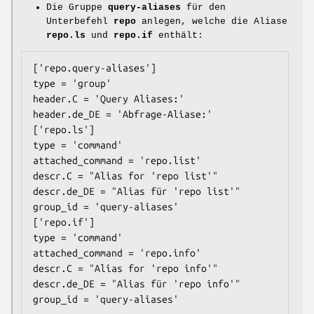
Die Gruppe
query-aliases
für den
Unterbefehl
repo
anlegen, welche die Aliase
repo.ls
und
repo.if
enthält:
['repo.query-aliases']

type = 'group'

header.C = 'Query Aliases:'

header.de_DE = 'Abfrage-Aliase:'

['repo.ls']

type = 'command'

attached_command = 'repo.list'

descr.C = "Alias for 'repo list'"

descr.de_DE = "Alias für 'repo list'"

group_id = 'query-aliases'

['repo.if']

type = 'command'

attached_command = 'repo.info'

descr.C = "Alias for 'repo info'"

descr.de_DE = "Alias für 'repo info'"
