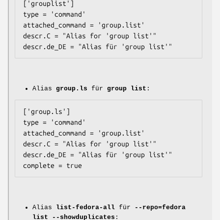
['grouplist']

type = 'command'

attached_command = 'group.list'

descr.C = "Alias for 'group list'"

Alias
group.ls
für
group list
:
['group.ls']

type = 'command'

attached_command = 'group.list'

descr.C = "Alias for 'group list'"

descr.de_DE = "Alias für 'group list'"

Alias
list-fedora-all
für
--repo=fedora
list --showduplicates
: