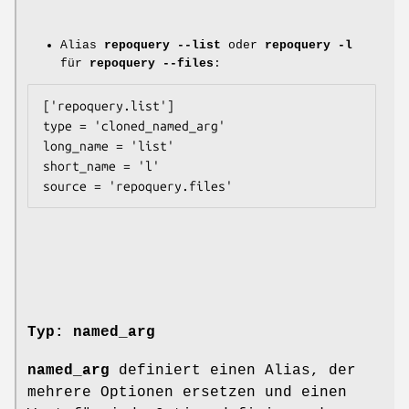
Alias
repoquery --list
oder
repoquery -l
für
repoquery --files
:
['repoquery.list']

type = 'cloned_named_arg'

long_name = 'list'

short_name = 'l'

Typ: named_arg
named_arg
definiert einen Alias, der
mehrere Optionen ersetzen und einen