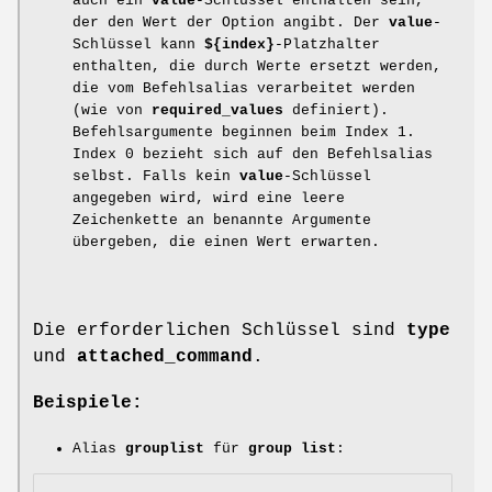
auch ein
value
-Schlüssel enthalten sein,
der den Wert der Option angibt. Der
value
-
Schlüssel kann
${index}
-Platzhalter
enthalten, die durch Werte ersetzt werden,
die vom Befehlsalias verarbeitet werden
(wie von
required_values
definiert).
Befehlsargumente beginnen beim Index 1.
Index 0 bezieht sich auf den Befehlsalias
selbst. Falls kein
value
-Schlüssel
angegeben wird, wird eine leere
Zeichenkette an benannte Argumente
übergeben, die einen Wert erwarten.
Die erforderlichen Schlüssel sind
type
und
attached_command
.
Beispiele:
Alias
grouplist
für
group list
: