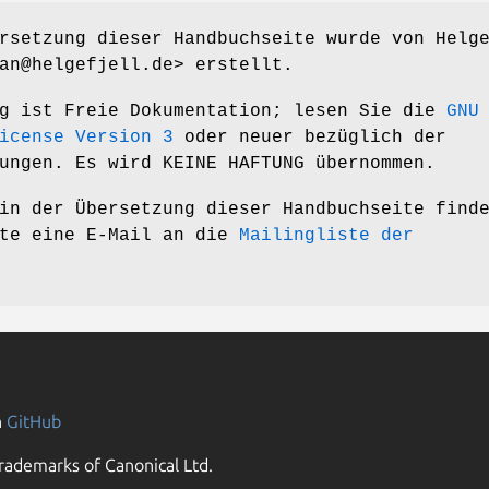
rsetzung dieser Handbuchseite wurde von Helg
an@helgefjell.de> erstellt.
ng ist Freie Dokumentation; lesen Sie die
GNU
icense Version 3
oder neuer bezüglich der
ungen. Es wird KEINE HAFTUNG übernommen.
in der Übersetzung dieser Handbuchseite find
tte eine E-Mail an die
Mailingliste der
n
GitHub
rademarks of Canonical Ltd.