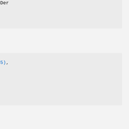
 Der
(5)
,