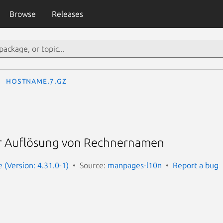
Browse
Releases
hostname.7.gz
r Auflösung von Rechnernamen
(Version: 4.31.0-1)
Source:
manpages-l10n
Report a bug