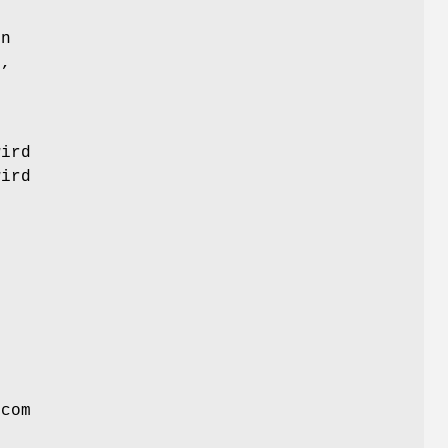
en
d,
wird
wird
e
.com