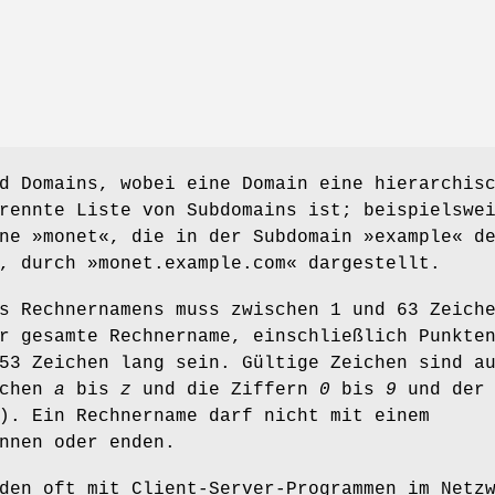
d Domains, wobei eine Domain eine hierarchis
rennte Liste von Subdomains ist; beispielswe
ne »monet«, die in der Subdomain »example« d
, durch »monet.example.com« dargestellt.
s Rechnernamens muss zwischen 1 und 63 Zeich
r gesamte Rechnername, einschließlich Punkte
53 Zeichen lang sein. Gültige Zeichen sind a
ichen
a
bis
z
und die Ziffern
0
bis
9
und der
). Ein Rechnername darf nicht mit einem
nnen oder enden.
den oft mit Client-Server-Programmen im Netz