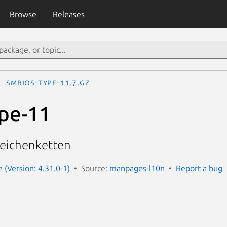
Browse
Releases
smbios-type-11.7.gz
pe-11
eichenketten
(Version: 4.31.0-1)
Source:
manpages-l10n
Report a bug