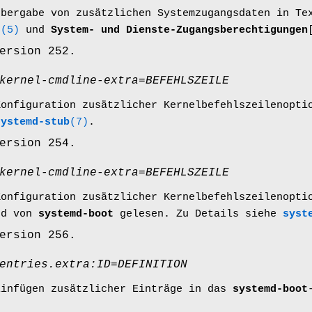
Übergabe von zusätzlichen Systemzugangsdaten in Te
c
(5)
und
System- und Dienste-Zugangsberechtigungen
ersion 252.
kernel-cmdline-extra=
BEFEHLSZEILE
Konfiguration zusätzlicher Kernelbefehlszeilenopti
systemd-stub
(7)
.
ersion 254.
kernel-cmdline-extra=
BEFEHLSZEILE
Konfiguration zusätzlicher Kernelbefehlszeilenopti
rd von
systemd-boot
gelesen. Zu Details siehe
syst
ersion 256.
entries.extra:
ID=DEFINITION
Einfügen zusätzlicher Einträge in das
systemd-boot