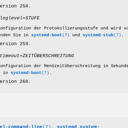
ersion 258.
loglevel=
STUFE
Konfiguration der Protokollierungsstufe und wird 
inden Sie in
systemd-boot
(7)
und
systemd-stub
(7)
.
ersion 259.
timeout=
ZEITÜBERSCHREITUNG
Konfiguration der Menüzeitüberschreitung in Sekun
e in
systemd-boot
(7)
.
ersion 260.
el-command-line
(7)
,
systemd.system-