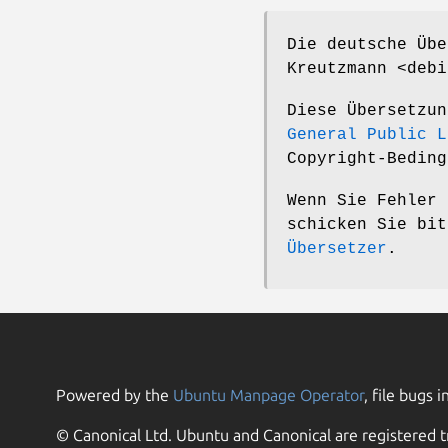
Die deutsche Übe
Kreutzmann <debi
Diese Übersetzu
General Public L
Copyright-Beding
Wenn Sie Fehler 
schicken Sie bi
Übersetzer
.
Powered by the
Ubuntu Manpage Operator
, file bugs i
© Canonical Ltd. Ubuntu and Canonical are registered t