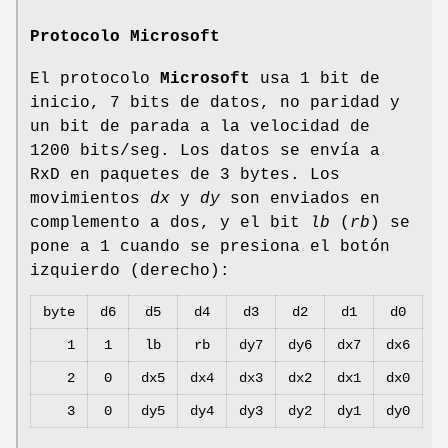
Protocolo Microsoft
El protocolo
Microsoft
usa 1 bit de
inicio, 7 bits de datos, no paridad y
un bit de parada a la velocidad de
1200 bits/seg. Los datos se envía a
RxD en paquetes de 3 bytes. Los
movimientos
dx
y
dy
son enviados en
complemento a dos, y el bit
lb
(
rb
) se
pone a 1 cuando se presiona el botón
izquierdo (derecho):
byte
d6
d5
d4
d3
d2
d1
d0
1
1
lb
rb
dy7
dy6
dx7
dx6
2
0
dx5
dx4
dx3
dx2
dx1
dx0
3
0
dy5
dy4
dy3
dy2
dy1
dy0