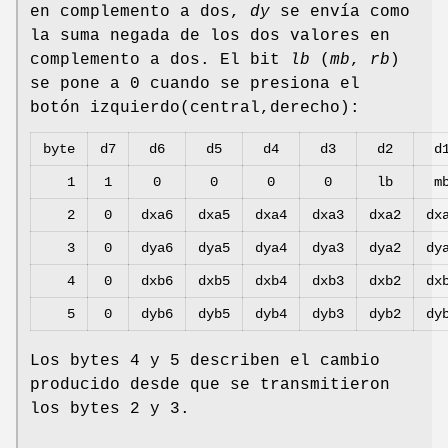
en complemento a dos,
dy
se envía como
la suma negada de los dos valores en
complemento a dos. El bit
lb
(
mb
,
rb
)
se pone a 0 cuando se presiona el
botón izquierdo(central,derecho):
byte
d7
d6
d5
d4
d3
d2
d
1
1
0
0
0
0
lb
m
2
0
dxa6
dxa5
dxa4
dxa3
dxa2
dx
3
0
dya6
dya5
dya4
dya3
dya2
dy
4
0
dxb6
dxb5
dxb4
dxb3
dxb2
dx
5
0
dyb6
dyb5
dyb4
dyb3
dyb2
dy
Los bytes 4 y 5 describen el cambio
producido desde que se transmitieron
los bytes 2 y 3.