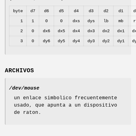
byte
d7
d6
d5
d4
d3
d2
d1
d
1
1
0
0
dxs
dys
lb
mb
r
2
0
dx6
dx5
dx4
dx3
dx2
dx1
d
3
0
dy6
dy5
dy4
dy3
dy2
dy1
d
ARCHIVOS
/dev/mouse
un enlace simbolico frecuentemente
usado, que apunta a un dispositivo
de raton.