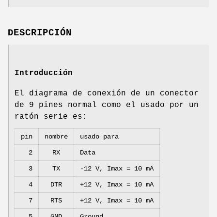
DESCRIPCIÓN
Introducción
El diagrama de conexión de un conector
de 9 pines normal como el usado por un
ratón serie es:
pin
nombre
usado para
2
RX
Data
3
TX
-12 V, Imax = 10 mA
4
DTR
+12 V, Imax = 10 mA
7
RTS
+12 V, Imax = 10 mA
5
GND
Ground