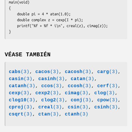
main(void)

{

    double pi = 4 * atan(1.0);

    double complex z = cexp(I * pi);

    printf("%f + %f * i\n", creal(z), cimag(z));

VÉASE TAMBIÉN
cabs
(3)
,
cacos
(3)
,
cacosh
(3)
,
carg
(3)
,
casin
(3)
,
casinh
(3)
,
catan
(3)
,
catanh
(3)
,
ccos
(3)
,
ccosh
(3)
,
cerf
(3)
,
cexp
(3)
,
cexp2
(3)
,
cimag
(3)
,
clog
(3)
,
clog10
(3)
,
clog2
(3)
,
conj
(3)
,
cpow
(3)
,
cproj
(3)
,
creal
(3)
,
csin
(3)
,
csinh
(3)
,
csqrt
(3)
,
ctan
(3)
,
ctanh
(3)