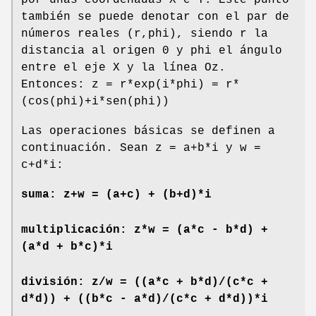
por unas coordenadas X e Y. Este punto
también se puede denotar con el par de
números reales (r,phi), siendo r la
distancia al origen 0 y phi el ángulo
entre el eje X y la línea Oz.
Entonces: z = r*exp(i*phi) = r*
(cos(phi)+i*sen(phi))
Las operaciones básicas se definen a
continuación. Sean z = a+b*i y w =
c+d*i:
suma: z+w = (a+c) + (b+d)*i
multiplicación: z*w = (a*c - b*d) +
(a*d + b*c)*i
división: z/w = ((a*c + b*d)/(c*c +
d*d)) + ((b*c - a*d)/(c*c + d*d))*i