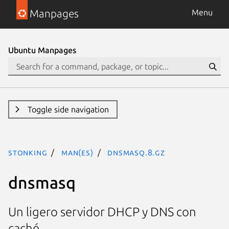
Manpages
Menu
Ubuntu Manpages
Toggle side navigation
stonking
man(es)
dnsmasq.8.gz
dnsmasq
Un ligero servidor DHCP y DNS con
caché.