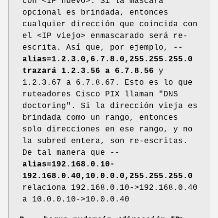
con <IP nuevo>. Si la máscara
opcional es brindada, entonces
cualquier dirección que coincida con
el <IP viejo> enmascarado será re-
escrita. Así que, por ejemplo,
--
alias=1.2.3.0,6.7.8.0,255.255.255.0
trazará 1.2.3.56 a 6.7.8.56
y
1.2.3.67 a 6.7.8.67. Esto es lo que
ruteadores Cisco PIX llaman "DNS
doctoring". Si la dirección vieja es
brindada como un rango, entonces
solo direcciones en ese rango, y no
la subred entera, son re-escritas.
De tal manera que
--
alias=192.168.0.10-
192.168.0.40,10.0.0.0,255.255.255.0
relaciona 192.168.0.10->192.168.0.40
a 10.0.0.10->10.0.0.40