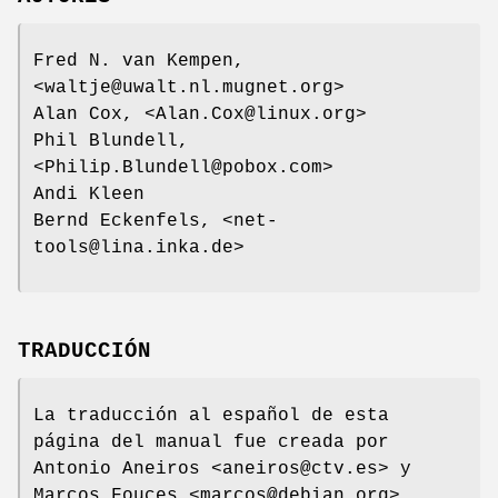
Fred N. van Kempen,
<waltje@uwalt.nl.mugnet.org>
Alan Cox, <Alan.Cox@linux.org>
Phil Blundell,
<Philip.Blundell@pobox.com>
Andi Kleen
Bernd Eckenfels, <net-
tools@lina.inka.de>
TRADUCCIÓN
La traducción al español de esta
página del manual fue creada por
Antonio Aneiros <aneiros@ctv.es> y
Marcos Fouces <marcos@debian.org>