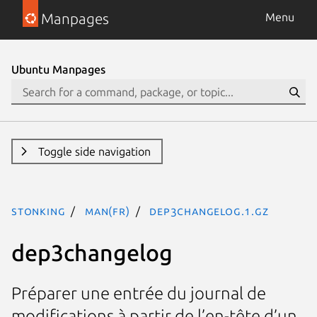
Manpages
Menu
Ubuntu Manpages
Toggle side navigation
stonking
man(fr)
dep3changelog.1.gz
dep3changelog
Préparer une entrée du journal de
modifications à partir de l’en-tête d’un