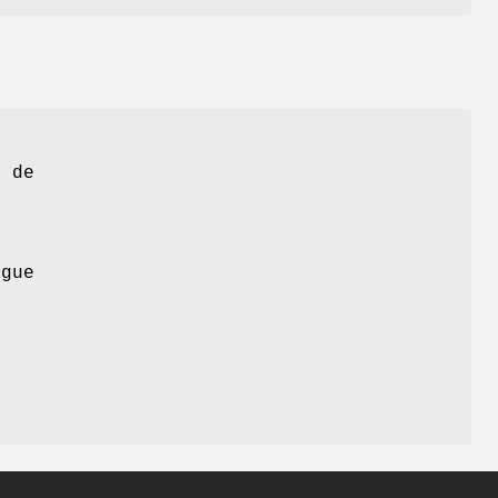
e de
ogue