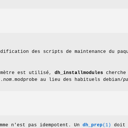
odification des scripts de maintenance du pa
amètre est utilisé,
dh_installmodules
cherche 
t
.
nom
.modprobe au lieu des habituels debian/
p
amme n'est pas idempotent. Un
dh_prep
(1)
doit