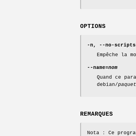
OPTIONS
-n
,
--no-scripts
Empêche la m
--name=
nom
Quand ce par
debian/
paque
REMARQUES
Nota : Ce progr