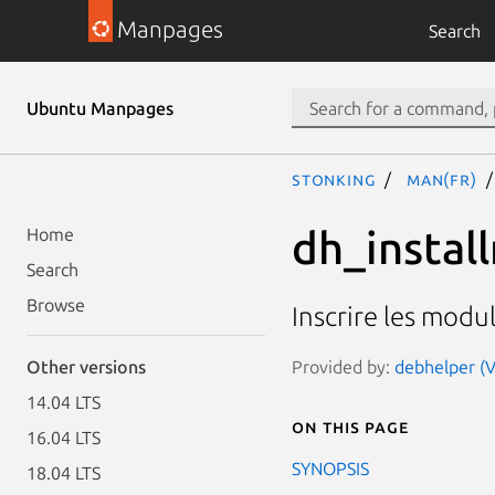
Manpages
Search
Ubuntu Manpages
stonking
man(fr)
dh_instal
Home
Search
Browse
Inscrire les modu
Provided by:
debhelper (V
Other versions
14.04 LTS
On this page
16.04 LTS
SYNOPSIS
18.04 LTS