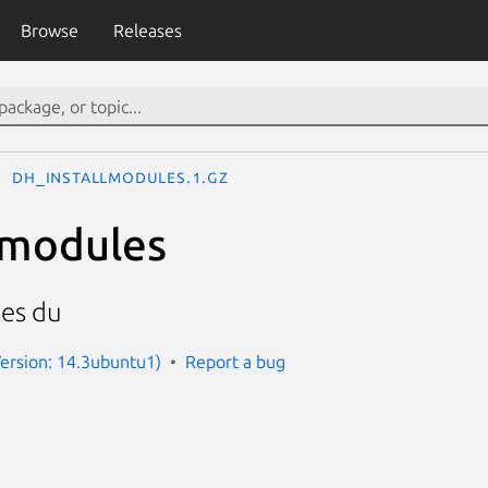
Browse
Releases
dh_installmodules.1.gz
lmodules
les du
ersion: 14.3ubuntu1)
Report a bug