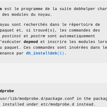
s
est le programme de la suite debhelper cha
 des modules du noyau.
oyau sont recherchés dans le répertoire de
paquet et, si trouvé(s), les commandes des
,
postinst
et
postrm
sont automatiquement
d'exécuter
depmod
et inscrire les modules lor
u paquet. Ces commandes sont insérées dans l
tenance par
dh_installdeb
(1)
.
dprobe
 usr/lib/modprobe.d/
package
.conf in the packa
t installed under etc/modprobe.d instead.