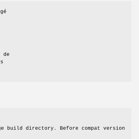
rgé
s de
es
ge build directory. Before compat version