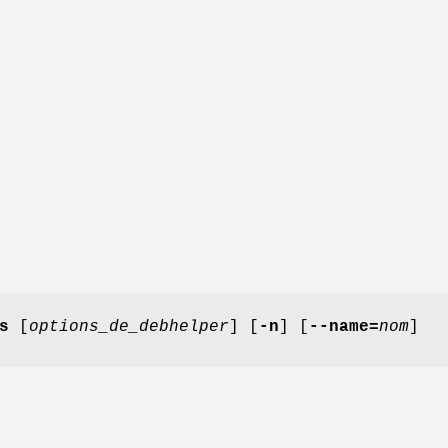
s
[
options_de_debhelper
] [
-n
] [
--name=
nom
]